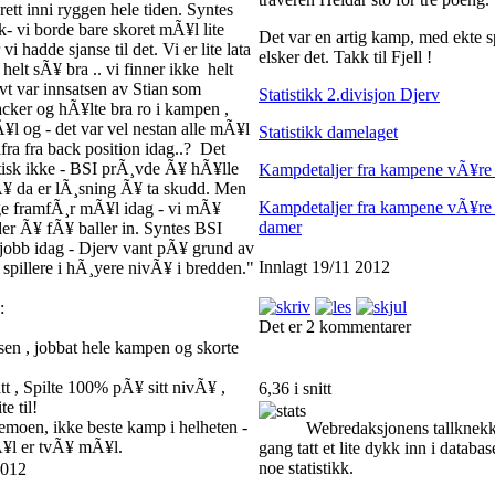
ett inni ryggen hele tiden. Syntes
- vi borde bare skoret mÃ¥l lite
Det var en artig kamp, med ekte s
vi hadde sjanse til det. Vi er lite lata
elsker det. Takk til Fjell !
 helt sÃ¥ bra .. vi finner ikke helt
vt var innsatsen av Stian som
Statistikk 2.divisjon Djerv
acker og hÃ¥lte bra ro i kampen ,
¥l og - det var vel nestan alle mÃ¥l
Statistikk damelaget
ra fra back position idag..? Det
tisk ikke - BSI prÃ¸vde Ã¥ hÃ¥lle
Kampdetaljer fra kampene vÃ¥re i
Ã¥ da er lÃ¸sning Ã¥ ta skudd. Men
Kampdetaljer fra kampene vÃ¥re i
ge framfÃ¸r mÃ¥l idag - vi mÃ¥
damer
 der Ã¥ fÃ¥ baller in. Syntes BSI
 jobb idag - Djerv vant pÃ¥ grund av
Innlagt 19/11 2012
re spillere i hÃ¸yere nivÃ¥ i bredden."
:
Det er 2 kommentarer
sen , jobbat hele kampen og skorte
tt , Spilte 100% pÃ¥ sitt nivÃ¥ ,
6,36 i snitt
e til!
temoen, ikke beste kamp i helheten -
Webredaksjonens tallknekk
¥l er tvÃ¥ mÃ¥l.
gang tatt et lite dykk inn i databa
noe statistikk.
2012