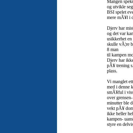
Mangen spekul
og utvikle se
BSI spelet eve
mere mÃ¥l i d
Djerv har mist
og det var ka
usikkerhet en
skulle vÃ¦re 
8 man
til kampen mo
Djerv har ikke
pÃ¥ trening 
plass.
Vi manglet ett
med i denne k
smÃ¥ful i viss
over grensen-
minutter ble de
vekt pÃ¥ domm
ikke heller he
kampen- uans
styre en delvi