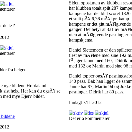
Siden oppstarten av klubben ses
har klubben totalt spilt 287 kamp
mentarer
kampene har det blitt scoret 1826
et snitt pÃ¥ 6,36 mÃ¥l pr. kamp
kampene er det gitt mÃ¥lgivende
 dette ?
ganger. Det betyr at 331 av mÃ¥le
uten at mÃ¥lgivende pasning er r
 2012
kampskjema.
Daniel Slettemoen er den spillere
mentarer
flest av mÃ¥lene med sine 192 m
fÃ¸lger Janne med 160, Didrik m
med 132 og Martin med sine 96 
der fra helgen
Daniel topper ogsÃ¥ pasningstab
140 pass. Bak han ligger de sam
 de nye bildene Hordaland
Janne har 97, Martin 94 og Jokke
k sist helg. Her kan du ogsÃ¥ se
pasninger. Didrik har 80 pass.
um med mye Djerv-bilder.
Innlagt 7/11 2012
 bildene
Det er 6 kommentarer
 2012