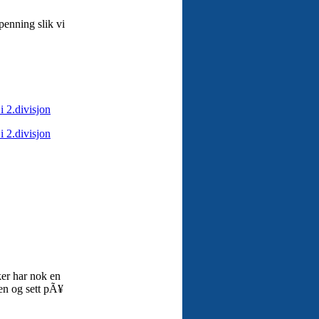
penning slik vi
 2.divisjon
 2.divisjon
er har nok en
sen og sett pÃ¥