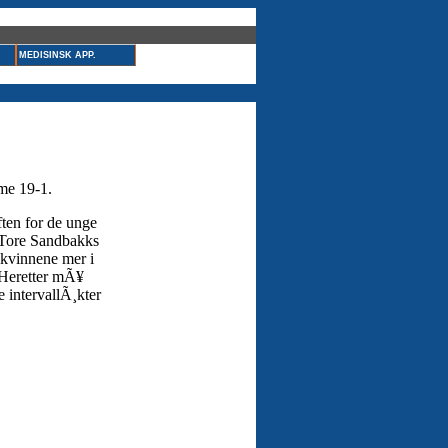
MEDISINSK APP.
me 19-1.
ften for de unge
 Tore Sandbakks
 kvinnene mer i
. Heretter mÃ¥
e intervallÃ¸kter