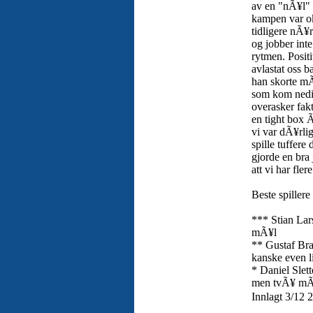
av en "nÃ¥l" r
kampen var ok
tidligere nÃ¥r 
og jobber inte
rytmen. Positi
avlastat oss b
han skorte mÃ
som kom nedif
overasker fak
en tight box 
vi var dÃ¥rli
spille tuffere
gjorde en bra
att vi har fle
Beste spillere 
*** Stian Lar
mÃ¥l
** Gustaf Bra
kanske even lit
* Daniel Slet
men tvÃ¥ mÃ
Innlagt 3/12 