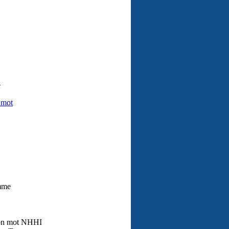
e
 mot
emme
sjon mot NHHI