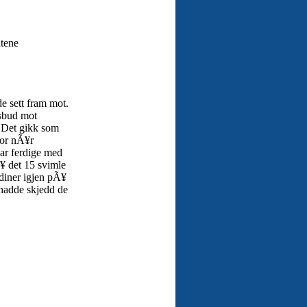
ntene
e sett fram mot.
isbud mot
 Det gikk som
For nÃ¥r
var ferdige med
¥ det 15 svimle
diner igjen pÃ¥
 hadde skjedd de