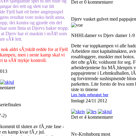
vÃ¥rt sjanglande spel til det fulle og
Det er 0 kommentarer
gangar dei rett og slett var litt
e Fjell hatt eit betre angrepsspel
ens resultat vore noko heilt anna.
Djerv vasket gulvet med pappaje
opp, dei kontra og gjorde ein del
lsar som finta ut Djervs bakre tropp.
l at Djerv har ei maskin i mÃ¥l som
NHHI.damer vs Djerv damer 1-9
ure sÃ¥ lett.
Dette var toppkampen vi alle hadd
i nok aldri sÃ¦rskilt redde for at Fjell
Arbeidere mot kapitalmakten, av
r kampen, men i neste kamp skal vi
rosabloggere, muskler mot botox.
ei ta sÃ¥ mykje kontroll.
det ofte gÃ¥r, voldsomt for seg. 
arbeiderjentene fra MÃ¸hlenpris 
2013
pappajentene i Lehmkulhallen, lÃ
og forvirrende sushispisende blon
parketten. Lite forsto de hva som
mentarer
siste to timene
Les hele referatet her
Innlagt 24/11 2012
seriefinalen
7-2)
Det er 4 kommentarer
ommit til sluten av fÃ¸rste fase -
e en kamp kvar fÃ¸r jul.
Ny-Krohnborg most