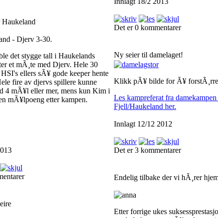
Innlagt 18/2 2013
r Haukeland
Det er 0 kommentarer
and - Djerv 3-30.
Ny seier til damelaget!
le det stygge tall i Haukelands
ter et mÃ¸te med Djerv. Hele 30
 HSI's ellers sÃ¥ gode keeper hente
Klikk pÃ¥ bilde for Ã¥ forstÃ¸rr
Hele fire av djervs spillere kunne
d 4 mÃ¥l eller mer, mens kun Kim i
Les kampreferat fra damekampen
ten mÃ¥lpoeng etter kampen.
Fjell/Haukeland her.
Innlagt 12/12 2012
2013
Det er 3 kommentarer
mentarer
Endelig tilbake der vi hÃ¸rer hj
eire
Etter forrige ukes suksesspresta