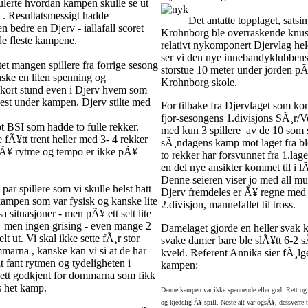
erte hvordan kampen skulle se ut
g . Resultatsmessigt hadde
Det antatte topplaget, sats
n bedre en Djerv - iallafall scoret
Krohnborg ble overraskende knust
e fleste kampene.
relativt nykomponert Djervlag hel
ser vi den nye innebandyklubbens 
et mangen spillere fra forrige sesong
storstue 10 meter under jorden p
nske en liten spenning og
Krohnborg skole.
 kort stund even i Djerv hvem som
best under kampen. Djerv stilte med
For tilbake fra Djervlaget som ko
fjor-sesongens 1.divisjons SÃ¸r/Ve
t BSI som hadde to fulle rekker.
med kun 3 spillere av de 10 som s
 fÃ¥tt trent heller med 3- 4 rekker
sÃ¸ndagens kamp mot laget fra 
sÃ¥ rytme og tempo er ikke pÃ¥
to rekker har forsvunnet fra 1.lag
en del nye ansikter kommet til i l
Denne seieren viser jo med all mul
 par spillere som vi skulle helst hatt
Djerv fremdeles er Ã¥ regne med 
ampen som var fysisk og kanske lite
2.divisjon, mannefallet til tross.
a situasjoner - men pÃ¥ ett sett lite
 men ingen grising - even mange 2
Damelaget gjorde en heller svak k
lt ut. Vi skal ikke sette fÃ¸r stor
svake damer bare ble slÃ¥tt 6-2 
arna , kanske kan vi si at de har
kveld. Referent Annika sier fÃ¸l
lt fant rytmen og tydeligheten i
kampen:
ett godkjent for dommarna som fikk
s het kamp.
Denne kampen var ikke spennende eller god. Rett og 
og kjedelig Ã¥ spill. Neste alt var ogsÃ¥, dessverre 