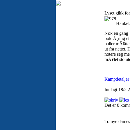
Lyset gikk fo
Haukel
Nok en gang b
bokfÃ¸ring et
baller mÃ¥tte
ut fra nettet. 
notere seg me
mÃ¥let sto u
Kampdetaljer
Innlagt 18/2 
Det er 0 kom
To nye dames