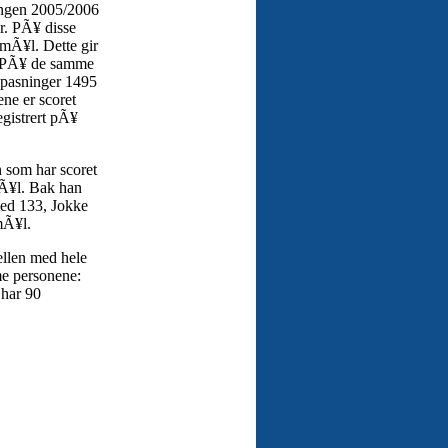
ongen 2005/2006
er. PÃ¥ disse
 mÃ¥l. Dette gir
. PÃ¥ de samme
 pasninger 1495
ne er scoret
egistrert pÃ¥
n som har scoret
Ã¥l. Bak han
ed 133, Jokke
mÃ¥l.
ellen med hele
me personene:
 har 90