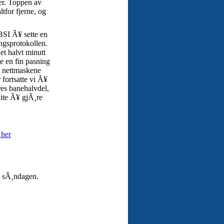
ier. Toppen av
ltfor fjerne, og
 BSI Ã¥ sette en
ngsprotokollen.
et halvt minutt
te en fin pasning
 i nettmaskene
 fortsatte vi Ã¥
es banehalvdel,
 lite Ã¥ gjÃ¸re
 her
¥ sÃ¸ndagen.