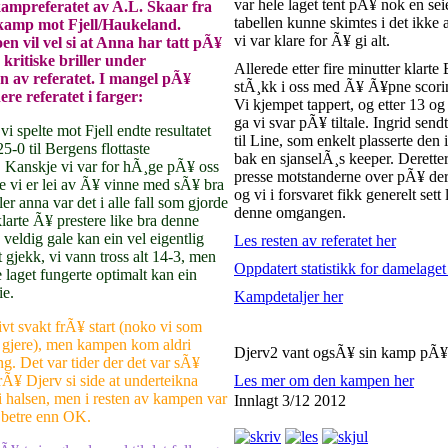
var hele laget tent pÃ¥ nok en se
ampreferatet av A.L. Skaar fra
tabellen kunne skimtes i det ikke a
kamp mot Fjell/Haukeland.
vi var klare for Ã¥ gi alt.
n vil vel si at Anna har tatt pÃ¥
kritiske briller under
Allerede etter fire minutter klarte
n av referatet. I mangel pÃ¥
stÃ¸kk i oss med Ã¥ Ã¥pne scori
ere referatet i farger:
Vi kjempet tappert, og etter 13 og 
ga vi svar pÃ¥ tiltale. Ingrid send
i spelte mot Fjell endte resultatet
til Line, som enkelt plasserte den
5-0 til Bergens flottaste
bak en sjanselÃ¸s keeper. Deretter
 Kanskje vi var for hÃ¸ge pÃ¥ oss
presse motstanderne over pÃ¥ der
je vi er lei av Ã¥ vinne med sÃ¥ bra
og vi i forsvaret fikk generelt sett
eller anna var det i alle fall som gjorde
denne omgangen.
 klarte Ã¥ prestere like bra denne
veldig gale kan ein vel eigentlig
Les resten av referatet her
et gjekk, vi vann tross alt 14-3, men
Oppdatert statistikk for damelaget
e laget fungerte optimalt kan ein
ie.
Kampdetaljer her
tivt svakt frÃ¥ start (noko vi som
¥ gjere), men kampen kom aldri
Djerv2 vant ogsÃ¥ sin kamp pÃ
ng. Det var tider der det var sÃ¥
rÃ¥ Djerv si side at underteikna
Les mer om den kampen her
 halsen, men i resten av kampen var
Innlagt 3/12 2012
t betre enn OK.