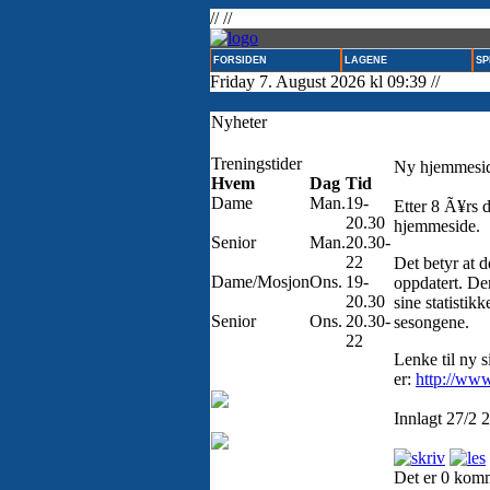
// //
FORSIDEN
LAGENE
SP
Friday 7. August 2026 kl 09:39 //
Nyheter
Treningstider
Ny hjemmesi
Hvem
Dag
Tid
Dame
Man.
19-
Etter 8 Ã¥rs d
20.30
hjemmeside.
Senior
Man.
20.30-
22
Det betyr at d
Dame/Mosjon
Ons.
19-
oppdatert. Den
20.30
sine statistik
Senior
Ons.
20.30-
sesongene.
22
Lenke til ny s
er:
http://ww
Innlagt 27/2 
Det er 0 kom