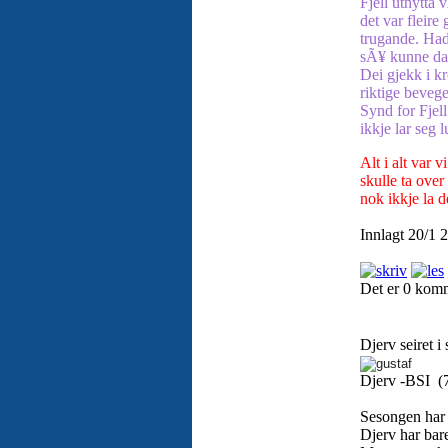
Fjell utnytta 
det var fleire 
trugande. Hadd
sÃ¥ kunne dag
Dei gjekk i kr
riktige bevege
Synd for Fjel
ikkje lar seg l
Alt i alt var v
skulle ta ove
nok ikkje la d
Innlagt 20/1 
Det er 0 kom
Djerv seiret i 
Djerv -BSI (
Sesongen har k
Djerv har bar