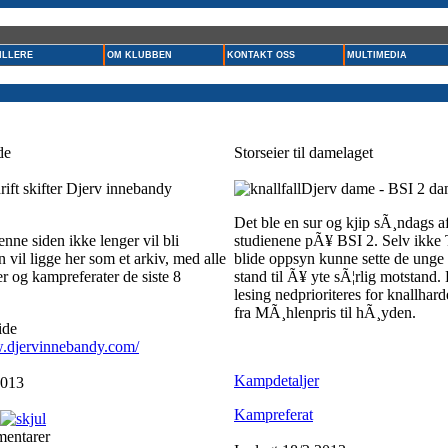
ILLERE
OM KLUBBEN
KONTAKT OSS
MULTIMEDIA
de
Storseier til damelaget
rift skifter Djerv innebandy
Djerv dame - BSI 2 da
Det ble en sur og kjip sÃ¸ndags a
enne siden ikke lenger vil bli
studienene pÃ¥ BSI 2. Selv ikke
 vil ligge her som et arkiv, med alle
blide oppsyn kunne sette de unge
ker og kampreferater de siste 8
stand til Ã¥ yte sÃ¦rlig motstand
lesing nedprioriteres for knallhard
fra MÃ¸hlenpris til hÃ¸yden.
ide
w.djervinnebandy.com/
Kampdetaljer
2013
Kampreferat
mentarer