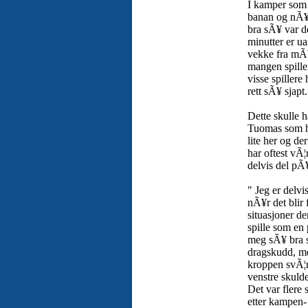
I kamper som 
banan og nÃ¥
bra sÃ¥ var d
minutter er ua
vekke fra mÃ¥
mangen spille
visse spillere
rett sÃ¥ sjapt.
Dette skulle 
Tuomas som ha
lite her og d
har oftest vÃ¦
delvis del pÃ
" Jeg er delvi
nÃ¥r det blir
situasjoner d
spille som en
meg sÃ¥ bra 
dragskudd, me
kroppen svÃ¦r
venstre skulde
Det var flere
etter kampen-