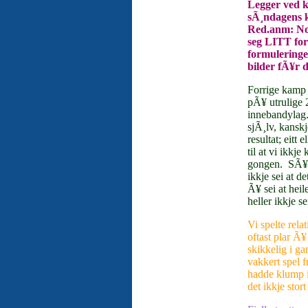
Legger ved k
sÃ¸ndagens 
Red.anm: Noe
seg LITT for 
formuleringe
bilder fÃ¥r d
Forrige kamp v
pÃ¥ utrulige 2
innebandylag.
sjÃ¸lv, kansk
resultat; eitt 
til at vi ikkje
gongen.
SÃ¥ 
ikkje sei at d
Ã¥ sei at heil
heller ikkje se
Vi spelte rela
oftast plar Ã
skikkelig i ga
vakkert spel f
hadde klump i
det ikkje stor