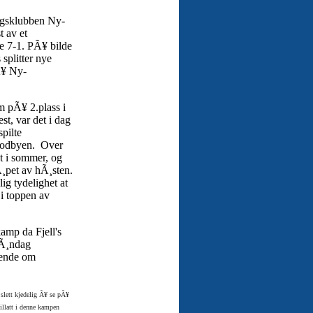
ingsklubben Ny-
 av et
e 7-1. PÃ¥ bilde
splitter nye
Ã¥ Ny-
m pÃ¥ 2.plass i
st, var det i dag
pilte
blodbyen. Over
et i sommer, og
Ã¸pet av hÃ¸sten.
ig tydelighet at
i toppen av
amp da Fjell's
sÃ¸ndag
gende om
slett kjedelig Ã¥ se pÃ¥
tillatt i denne kampen