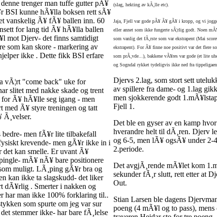
denne trenger man tuffe gutter pÃ¥
(slag, hekting av kÃ¸lle etc).
r BSI kunne hÃ¥lla boksen rett sÃ¥
et vanskelig Ã¥ fÃ¥ ballen inn. 60
Jaja, Fjell var gode pÃ¥ Ã¥ gÃ¥ i kropp, og vi jogg
nsett for lang tid Ã¥ hÃ¥lla ballen
eller annet som ikke fungerte sÃ¦rlig godt. Noen mÃ¥
l mot Djerv- det finns samtidigt
som vanlig det fÃ¸rste som var ekstrapent (Mai score
re som kan skore - markering av
ekstrapent). For Ã¥ finne noe positivt var det flere s
 hjelper ikke . Dette fikk BSI erfare
som prÃ¸vde...), bakkene vÃ¥res var gode (et lite uh
og Sogndal rykket tydeligvis ikke ned fra tippeligaen
Djervs 2.lag, som stort sett utelu
ha vÃ¦rt "come back" uke for
av spillere fra dame- og 1.lag gikk
r slitet med nakke skade og trent
men sjokkerende godt 1.mÃ¥lstap
er for Ã¥ hÃ¥lle seg igang - men
Fjell 1.
rt med Ã¥ styre treningen og tatt
¥ Ã¸velser.
Det ble en gyser av en kamp hvor 
hverandre helt til dÃ¸ren. Djerv 
s bedre- men fÃ¥r lite tilbakefall
og 6-5, men lÃ¥ ogsÃ¥ under 2-4 
 fysiskt krevende- men gÃ¥r ikke in i
2.periode.
er det kan smelle. Er uvant Ã¥
 pingle- mÃ¥ nÃ¥ bare positionere
Det avgjÃ¸rende mÃ¥let kom 1.m
som muligt. LÃ¸ping gÃ¥r bra og
sekunder fÃ¸r slutt, rett etter at D
n kan ikke ta slagskudd- det liker
Out.
t dÃ¥rlig . Smerter i nakken og
r har man ikke 100% forklaring til..
Stian Larsen ble dagens Djervma
 stykken som spurte om jeg var sur
poeng (4 mÃ¥l og to pass), mens
 det stemmer ikke- har bare fÃ¸lelse
traveren Heidar sto for tre poeng.