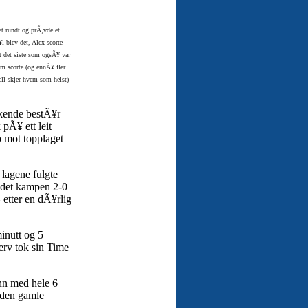
et rundt og prÃ¸vde et
l blev det, Alex scorte
t det siste som ogsÃ¥ var
om scorte (og ennÃ¥ fler
ell skjer hvem som helst)
.
kkende bestÃ¥r
 pÃ¥ ett leit
 mot topplaget
lagene fulgte
ledet kampen 2-0
etter en dÃ¥rlig
inutt og 5
jerv tok sin Time
nn med hele 6
 den gamle