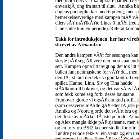
med mot Djervs 11 kampklare damer. Det 
enveiskjÃ¸ring fra start til slutt. Annika bl
dagens poengplukker med 6 poeng, mens d
bemerkelsesverdige med kampen mÃ¥ vÃ¦
ellers sÃ¥ mÃ¥lkÃ¥te Lines 0 mÃ¥l (red.
Line spilte kun en periode). Referat komme
Takk for introduksjonen, her har vi ref
skrevet av Alexandra:
Den andre kampen vÃ¥r for sesongen kan 
skryte pÃ¥ seg Ã¥ vere den mest spanande
sett. Kampen opna litt treigt og det tok litt 
ballen fant nettmaskene for vÃ¥r del, men
den fÃ¸rst fant dei fekk vi god kontroll ove
spillet. Hanne, Linn, Siv og Tina hadde
stÃ¥lkontroll bakover, og det var sÃ¦rs fÃ¥
som fekk kome seg forbi desse bautaane!
Framover gjorde vi ogsÃ¥ ein god profil. 
(som dessverre mÃ¥tte gÃ¥ etter fÃ¸rste p
Annika og Noora gjorde det svÃ¦rt bra og 
dei fleste av mÃ¥la i fÃ¸rste periode. Ann
og Alex mangla ikkje pÃ¥ sjansane, men s
og en forvirra BSI2 keeper sto litt for ofte 
I andre periode fekk vi ein venta og ein uv
redusering i stallen. Etter Ã¥ ha fÃ¥tt ei k