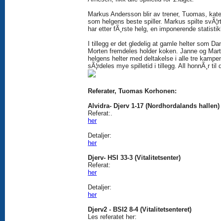
Markus Andersson blir av trener, Tuomas, kate
som helgens beste spiller. Markus spilte svÃ¦r
har etter fÃ¸rste helg, en imponerende statistik
I tillegg er det gledelig at gamle helter som Da
Morten fremdeles holder koken. Janne og Mart
helgens helter med deltakelse i alle tre kampe
sÃ¦rdeles mye spilletid i tillegg. All honnÃ¸r til
Referater, Tuomas Korhonen:
Alvidra- Djerv 1-17 (Nordhordalands hallen)
Referat:.
her
Detaljer:
her
Djerv- HSI 33-3 (Vitalitetsenter)
Referat:
her
Detaljer:
her
Djerv2 - BSI2 8-4 (Vitalitetsenteret)
Les referatet her: