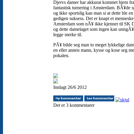
Djervs damer har akkurat kommet hjem fra
fantastisk turnering i Amsterdam. BÃ¥de sp
og ikke sportslig kan man si at dette ble en
gedigen suksess. Det er knapt et menneske
Amsterdam som nÃ¥ ikke kjenner til SK D
og dette damelaget som ingen kan unngÃ
legge merke til.
PÃ¥ bilde seg man to meget lykkelige dam
en eller annen mann, kysse og kose seg m
pokalen.
Innlagt 26/6 2012
Det er 3 kommentarer