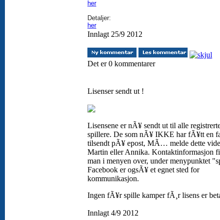
her
Detaljer:
her
Innlagt 25/9 2012
Det er 0 kommentarer
Lisenser sendt ut !
Lisensene er nÃ¥ sendt ut til alle registrert
spillere. De som nÃ¥ IKKE har fÃ¥tt en f
tilsendt pÃ¥ epost, MÃ… melde dette vider
Martin eller Annika. Kontaktinformasjon f
man i menyen over, under menypunktet "sp
Facebook er ogsÃ¥ et egnet sted for
kommunikasjon.
Ingen fÃ¥r spille kamper fÃ¸r lisens er beta
Innlagt 4/9 2012