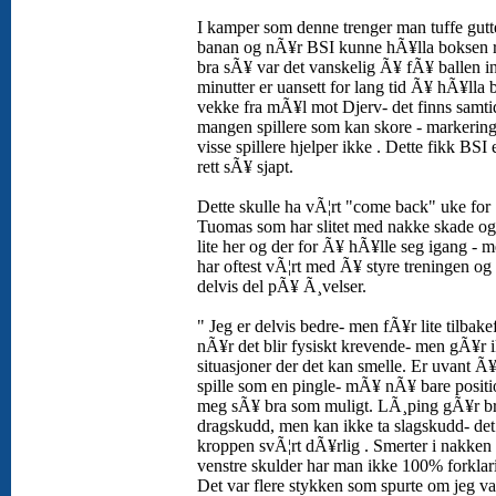
I kamper som denne trenger man tuffe gut
banan og nÃ¥r BSI kunne hÃ¥lla boksen r
bra sÃ¥ var det vanskelig Ã¥ fÃ¥ ballen i
minutter er uansett for lang tid Ã¥ hÃ¥lla 
vekke fra mÃ¥l mot Djerv- det finns samti
mangen spillere som kan skore - markerin
visse spillere hjelper ikke . Dette fikk BSI 
rett sÃ¥ sjapt.
Dette skulle ha vÃ¦rt "come back" uke for
Tuomas som har slitet med nakke skade og 
lite her og der for Ã¥ hÃ¥lle seg igang - 
har oftest vÃ¦rt med Ã¥ styre treningen og 
delvis del pÃ¥ Ã¸velser.
" Jeg er delvis bedre- men fÃ¥r lite tilbake
nÃ¥r det blir fysiskt krevende- men gÃ¥r i
situasjoner der det kan smelle. Er uvant Ã
spille som en pingle- mÃ¥ nÃ¥ bare positi
meg sÃ¥ bra som muligt. LÃ¸ping gÃ¥r b
dragskudd, men kan ikke ta slagskudd- det 
kroppen svÃ¦rt dÃ¥rlig . Smerter i nakken
venstre skulder har man ikke 100% forklarin
Det var flere stykken som spurte om jeg va