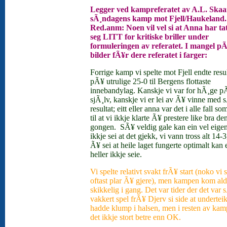
Legger ved kampreferatet av A.L. Skaa
sÃ¸ndagens kamp mot Fjell/Haukeland.
Red.anm: Noen vil vel si at Anna har ta
seg LITT for kritiske briller under
formuleringen av referatet. I mangel p
bilder fÃ¥r dere referatet i farger:
Forrige kamp vi spelte mot Fjell endte resul
pÃ¥ utrulige 25-0 til Bergens flottaste
innebandylag. Kanskje vi var for hÃ¸ge p
sjÃ¸lv, kanskje vi er lei av Ã¥ vinne med 
resultat; eitt eller anna var det i alle fall s
til at vi ikkje klarte Ã¥ prestere like bra de
gongen.
SÃ¥ veldig gale kan ein vel eigen
ikkje sei at det gjekk, vi vann tross alt 14-
Ã¥ sei at heile laget fungerte optimalt kan 
heller ikkje seie.
Vi spelte relativt svakt frÃ¥ start (noko vi
oftast plar Ã¥ gjere), men kampen kom ald
skikkelig i gang. Det var tider der det var 
vakkert spel frÃ¥ Djerv si side at undertei
hadde klump i halsen, men i resten av kam
det ikkje stort betre enn OK.