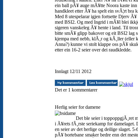
ein ball pÃ¥ auge mÃ¥tte Noora kaste inn
handkleet etter Ã¥ ha spelt ein svÃ¦rt bra 
Med 8 utespelarar igjen fortsette Djerv Ã¥ 
med BSI2. Og med Ingrid i mÃ¥l blei ikkj
sigeren vanskeleg Ã¥ hente i land. Til tross
bitte smÃ¥ glipp bakover og eit BSI2 lag 
kjempa med nebb, klÃ¸r og kÃ¸ller (eller 
Anna?) kunne vi stolt klappe oss pÃ¥ skul
etter ein 16-2 seier over dei raudkledde.
Innlagt 12/11 2012
Det er 1 kommentarer
Herlig seier for damene
Det ble seier i toppoppgjÃ¸ret 
i Ã¥rets fÃ¸rste seriekamp for damelaget. 
en seier av det herlige og deilige slaget. 5-6
pÃ¥ bortebane smaker bedre enn det meste