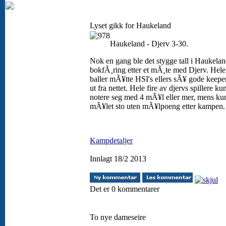
Lyset gikk for Haukeland
Haukeland - Djerv 3-30.
Nok en gang ble det stygge tall i Haukela
bokfÃ¸ring etter et mÃ¸te med Djerv. Hele
baller mÃ¥tte HSI's ellers sÃ¥ gode keepe
ut fra nettet. Hele fire av djervs spillere ku
notere seg med 4 mÃ¥l eller mer, mens ku
mÃ¥let sto uten mÃ¥lpoeng etter kampen
Kampdetaljer
Innlagt 18/2 2013
Det er 0 kommentarer
To nye dameseire