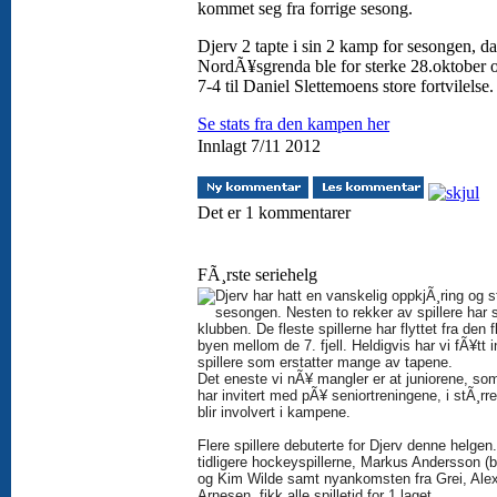
kommet seg fra forrige sesong.
Djerv 2 tapte i sin 2 kamp for sesongen, da
NordÃ¥sgrenda ble for sterke 28.oktober 
7-4 til Daniel Slettemoens store fortvilelse
Se stats fra den kampen her
Innlagt 7/11 2012
Det er 1 kommentarer
FÃ¸rste seriehelg
Djerv har hatt en vanskelig oppkjÃ¸ring og s
sesongen. Nesten to rekker av spillere har sl
klubben. De fleste spillerne har flyttet fra den f
byen mellom de 7. fjell. Heldigvis har vi fÃ¥tt 
spillere som erstatter mange av tapene.
Det eneste vi nÃ¥ mangler er at juniorene, so
har invitert med pÃ¥ seniortreningene, i stÃ¸rr
blir involvert i kampene.
Flere spillere debuterte for Djerv denne helgen
tidligere hockeyspillerne, Markus Andersson (bi
og Kim Wilde samt nyankomsten fra Grei, Ale
Arnesen, fikk alle spilletid for 1.laget.