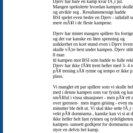
Djerv har bare en kamp kvar fÃ¸r jul.
Mangen spekulerte hvordan kampen skulle
og utvikle seg . Resultatsmessigt hadde
BSI spelet even bedre en Djerv - iallafall s
mere mÃ¥l i de fleste kampene.
Djerv har mistet mangen spillere fra forrig
og det var kanske en liten spenning og
usikkerhet en kort stund even i Djerv hve
skulle vÃ¦re best under kampen. Djerv stil
8 man
til kampen mot BSI som hadde to fulle rek
Djerv har ikke fÃ¥tt trent heller med 3- 4 
pÃ¥ trening sÃ¥ rytme og tempo er ikke 
plass.
Vi manglet ett par spillere som vi skulle hel
med i denne kampen som var fysisk og kan
smÃ¥ful i vissa situasjoner - men pÃ¥ ett se
over grensen- men ingen grising - even m
minutter ble delt ut. Vi skal ikke sette fÃ¸r 
vekt pÃ¥ dommarna , kanske kan vi si at d
ikke heller helt fant rytmen og tydeligheten
kampen- uansett godkjent for dommarna s
styre en delvis het kamp.