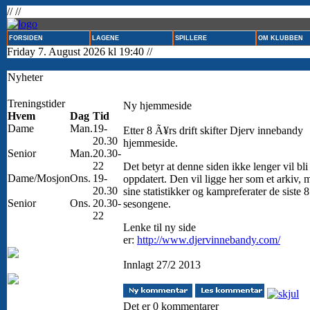
// //
FORSIDEN
LAGENE
SPILLERE
OM KLUBBEN
Friday 7. August 2026 kl 19:40 //
Nyheter
Treningstider
Ny hjemmeside
Hvem
Dag
Tid
Dame
Man.
19-
Etter 8 Ã¥rs drift skifter Djerv innebandy
20.30
hjemmeside.
Senior
Man.
20.30-
22
Det betyr at denne siden ikke lenger vil bli
Dame/Mosjon
Ons.
19-
oppdatert. Den vil ligge her som et arkiv, 
20.30
sine statistikker og kampreferater de siste 8
Senior
Ons.
20.30-
sesongene.
22
Lenke til ny side
er:
http://www.djervinnebandy.com/
Innlagt 27/2 2013
Det er 0 kommentarer