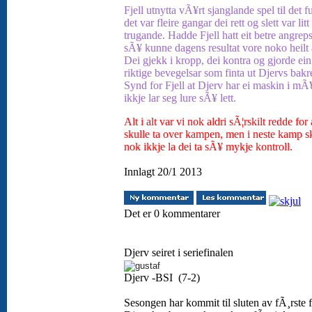
Fjell utnytta vÃ¥rt sjanglande spel til det f
det var fleire gangar dei rett og slett var litt
trugande. Hadde Fjell hatt eit betre angrep
sÃ¥ kunne dagens resultat vore noko heilt
Dei gjekk i kropp, dei kontra og gjorde ein
riktige bevegelsar som finta ut Djervs bakr
Synd for Fjell at Djerv har ei maskin i mÃ
ikkje lar seg lure sÃ¥ lett.
Alt i alt var vi nok aldri sÃ¦rskilt redde for 
skulle ta over kampen, men i neste kamp sk
nok ikkje la dei ta sÃ¥ mykje kontroll.
Innlagt 20/1 2013
Det er 0 kommentarer
Djerv seiret i seriefinalen
Djerv -BSI (7-2)
Sesongen har kommit til sluten av fÃ¸rste f