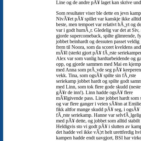
Line og de andre pÃ¥ laget kan skrive un
Som resultater viser ble dette en jevn kamp
NivÃ¥et pÃ¥ spillet var kanskje ikke alltid
beste, men tempoet var relativt hÃ¸yt og de
var i godt humÃ¸r. Gledelig var det at Siv,
gjorde supercomeback, spilte glimrende, fy
jobbet beinhardt og dessuten passet veldig
frem til Noora, som da scoret kveldens and
mÃ¥l (sterkt gjort pÃ¥ fÃ¸rste seriekampe
Alex var som vanlig hardtarbeidende og ga
opp, og gjorde sammen med Mai en kjemp
med Anna som prÃ¸vde seg pÃ¥ keeperen 
vekk. Tina, som ogsÃ¥ spilte sin fÃ¸rste
seriekamp jobbet hardt og spilte godt sam
med Linn, som tok flere gode skudd (nest
gÃ¥r de inn!). Linn hadde ogsÃ¥ flere
mÃ¥lgivende pass. Line jobbet hardt som 
og var flere ganger i veien sÃ¥nn at Emili
fikk altfor mange skudd pÃ¥ seg, i ogsÃ¥
fÃ¸rste seriekamp. Hanne var selvfÃ¸lgel
med pÃ¥ dette, og jobbet som alltid stabilt
Heldigvis sto vi godt pÃ¥ i slutten av kam
det hadde vel ikke vÃ¦rt helt urettferdig hv
kampen hadde endt uavgjort, BSI har virke