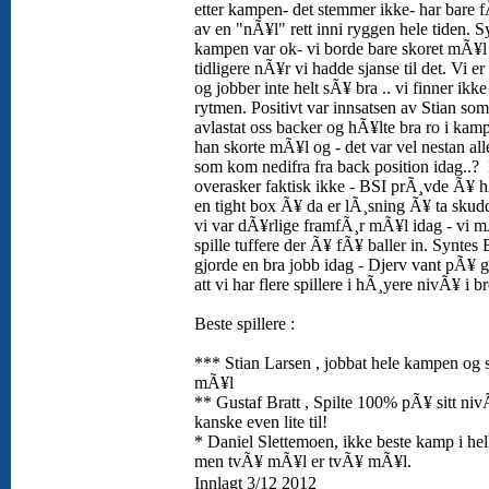
etter kampen- det stemmer ikke- har bare f
av en "nÃ¥l" rett inni ryggen hele tiden. S
kampen var ok- vi borde bare skoret mÃ¥l 
tidligere nÃ¥r vi hadde sjanse til det. Vi er l
og jobber inte helt sÃ¥ bra .. vi finner ikke
rytmen. Positivt var innsatsen av Stian som
avlastat oss backer og hÃ¥lte bra ro i kamp
han skorte mÃ¥l og - det var vel nestan al
som kom nedifra fra back position idag..?
overasker faktisk ikke - BSI prÃ¸vde Ã¥ 
en tight box Ã¥ da er lÃ¸sning Ã¥ ta sku
vi var dÃ¥rlige framfÃ¸r mÃ¥l idag - vi 
spille tuffere der Ã¥ fÃ¥ baller in. Syntes
gjorde en bra jobb idag - Djerv vant pÃ¥ 
att vi har flere spillere i hÃ¸yere nivÃ¥ i b
Beste spillere :
*** Stian Larsen , jobbat hele kampen og 
mÃ¥l
** Gustaf Bratt , Spilte 100% pÃ¥ sitt niv
kanske even lite til!
* Daniel Slettemoen, ikke beste kamp i hel
men tvÃ¥ mÃ¥l er tvÃ¥ mÃ¥l.
Innlagt 3/12 2012