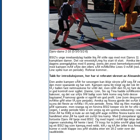
Djerv-dame 2-16 (0-5/0-5/2-6)
BSI2's unge innebandylag hadde lite Ã¥ stille opp med mot Djervs 11
kampklare damer. Det var enveiskjÃ¸ring fra start til slutt. Annika ble
dagens poengplukker med 6 poeng, mens det mest bemerkelsesverd
med kampen mÃ¥ vÃ¦re den ellers sÃ¥ mÃ¥lkÃ¥te Lines 0 mÃ¥l (red
Line spilte kun en periode). Referat kommer..
Takk for introduksjonen, her har vi referatet skrevet av Alexand
Den andre kampen vÃ¥r for sesongen kan ikkje skryte pÃ¥ seg Ã¥ v
den mest spanande eg har sett. Kampen opna litt treigt og det tok litt 
fÃ¸r ballen fant nettmaskene for vÃ¥r del, men nÃ¥r den fÃ¸rst fant de
vi god kontroll over spillet. Hanne, Linn, Siv og Tina hadde stÃ¥lkontro
bakover, og det var sÃ¦rs fÃ¥ ballar som fekk kome seg forbi desse
bautaane! Framover gjorde vi ogsÃ¥ ein god profil. Line (som dessver
mÃ¥tte gÃ¥ etter fÃ¸rste periode), Annika og Noora gjorde det svÃ¦rt 
scora dei fleste av mÃ¥la i fÃ¸rste periode. Anna, Mai og Alex mangla
pÃ¥ sjansane, men stanga og en forvirra BSI2 keeper sto litt for ofte i
vegen. I andre periode fekk vi ein venta og ein uventa redusering i sta
Etter Ã¥ ha fÃ¥tt ei kule av ein ball pÃ¥ auge mÃ¥tte Noora kaste inn
handkleet etter Ã¥ ha spelt ein svÃ¦rt bra kamp. Med 8 utespelarar ig
fortsette Djerv Ã¥ herje med BSI2. Og med Ingrid i mÃ¥l blei ikkje de
sigeren vanskeleg Ã¥ hente i land. Til tross for to bitte smÃ¥ glipp b
og eit BSI2 lag som kjempa med nebb, klÃ¸r og kÃ¸ller (eller kva Ann
kunne vi stolt klappe oss pÃ¥ skuldra etter ein 16-2 seier over dei
raudkledde.