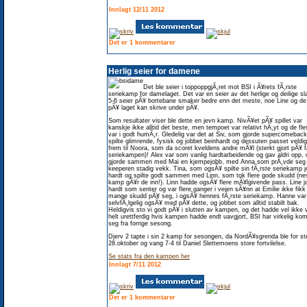
Innlagt 12/11 2012
Det er 1 kommentarer
Herlig seier for damene
Det ble seier i toppoppgjÃ¸ret mot BSI i Ã¥rets fÃ¸rste
seriekamp for damelaget. Det var en seier av det herlige og deilige sl
5-6 seier pÃ¥ bortebane smaker bedre enn det meste, noe Line og de
pÃ¥ laget kan skrive under pÃ¥.
Som resultater viser ble dette en jevn kamp. NivÃ¥et pÃ¥ spillet var
kanskje ikke alltid det beste, men tempoet var relativt hÃ¸yt og de fle
var i godt humÃ¸r. Gledelig var det at Siv, som gjorde supercomeback
spilte glimrende, fysisk og jobbet beinhardt og dessuten passet veldi
frem til Noora, som da scoret kveldens andre mÃ¥l (sterkt gjort pÃ¥ f
seriekampen)! Alex var som vanlig hardtarbeidende og gav aldri opp, 
gjorde sammen med Mai en kjempejobb, med Anna som prÃ¸vde seg
keeperen stadig vekk. Tina, som ogsÃ¥ spilte sin fÃ¸rste seriekamp j
hardt og spilte godt sammen med Linn, som tok flere gode skudd (ne
kamp gÃ¥r de inn!). Linn hadde ogsÃ¥ flere mÃ¥lgivende pass. Line j
hardt som senter og var flere ganger i veien sÃ¥nn at Emilie ikke fikk 
mange skudd pÃ¥ seg, i ogsÃ¥ hennes fÃ¸rste seriekamp. Hanne var
selvfÃ¸lgelig ogsÃ¥ med pÃ¥ dette, og jobbet som alltid stabilt bak.
Heldigvis sto vi godt pÃ¥ i slutten av kampen, og det hadde vel ikke v
helt urettferdig hvis kampen hadde endt uavgjort, BSI har virkelig k
seg fra forrige sesong.
Djerv 2 tapte i sin 2 kamp for sesongen, da NordÃ¥sgrenda ble for st
28.oktober og vang 7-4 til Daniel Slettemoens store fortvilelse.
Se stats fra den kampen her
Innlagt 7/11 2012
Det er 1 kommentarer