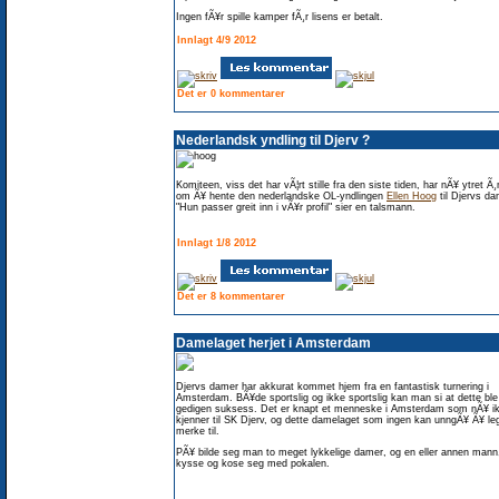
Ingen fÃ¥r spille kamper fÃ¸r lisens er betalt.
Innlagt 4/9 2012
Det er 0 kommentarer
Nederlandsk yndling til Djerv ?
Komiteen, viss det har vÃ¦rt stille fra den siste tiden, har nÃ¥ ytret Ã
om Ã¥ hente den nederlandske OL-yndlingen
Ellen Hoog
til Djervs da
"Hun passer greit inn i vÃ¥r profil" sier en talsmann.
Innlagt 1/8 2012
Det er 8 kommentarer
Damelaget herjet i Amsterdam
Djervs damer har akkurat kommet hjem fra en fantastisk turnering i
Amsterdam. BÃ¥de sportslig og ikke sportslig kan man si at dette ble
gedigen suksess. Det er knapt et menneske i Amsterdam som nÃ¥ i
kjenner til SK Djerv, og dette damelaget som ingen kan unngÃ¥ Ã¥ le
merke til.
PÃ¥ bilde seg man to meget lykkelige damer, og en eller annen mann
kysse og kose seg med pokalen.