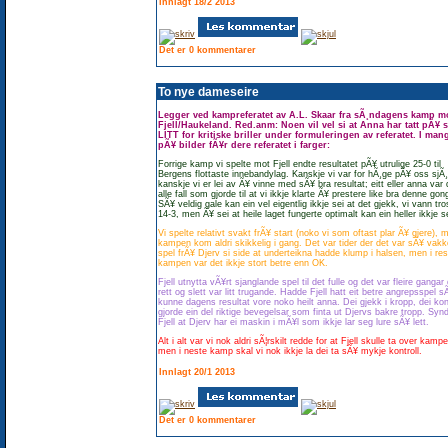
Innlagt 18/2 2013
Det er 0 kommentarer
To nye dameseire
Legger ved kampreferatet av A.L. Skaar fra sÃ¸ndagens kamp m
Fjell/Haukeland. Red.anm: Noen vil vel si at Anna har tatt pÃ¥ 
LITT for kritiske briller under formuleringen av referatet. I man
pÃ¥ bilder fÃ¥r dere referatet i farger:
Forrige kamp vi spelte mot Fjell endte resultatet pÃ¥ utrulige 25-0 til
Bergens flottaste innebandylag. Kanskje vi var for hÃ¸ge pÃ¥ oss sjÃ¸
kanskje vi er lei av Ã¥ vinne med sÃ¥ bra resultat; eitt eller anna var 
alle fall som gjorde til at vi ikkje klarte Ã¥ prestere like bra denne gon
SÃ¥ veldig gale kan ein vel eigentlig ikkje sei at det gjekk, vi vann tro
14-3, men Ã¥ sei at heile laget fungerte optimalt kan ein heller ikkje s
Vi spelte relativt svakt frÃ¥ start (noko vi som oftast plar Ã¥ gjere), 
kampen kom aldri skikkelig i gang. Det var tider der det var sÃ¥ vakk
spel frÃ¥ Djerv si side at underteikna hadde klump i halsen, men i re
kampen var det ikkje stort betre enn OK.
Fjell utnytta vÃ¥rt sjanglande spel til det fulle og det var fleire gangar 
rett og slett var litt trugande. Hadde Fjell hatt eit betre angrepsspel s
kunne dagens resultat vore noko heilt anna. Dei gjekk i kropp, dei ko
gjorde ein del riktige bevegelsar som finta ut Djervs bakre tropp. Synd
Fjell at Djerv har ei maskin i mÃ¥l som ikkje lar seg lure sÃ¥ lett.
Alt i alt var vi nok aldri sÃ¦rskilt redde for at Fjell skulle ta over kamp
men i neste kamp skal vi nok ikkje la dei ta sÃ¥ mykje kontroll.
Innlagt 20/1 2013
Det er 0 kommentarer