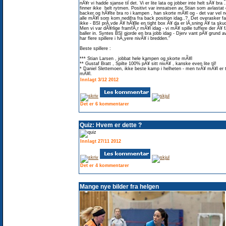
nÃ¥r vi hadde sjanse til det. Vi er lite lata og jobber inte helt sÃ¥ bra .
finner ikke helt rytmen. Positivt var innsatsen av Stian som avlastat
backer og hÃ¥lte bra ro i kampen , han skorte mÃ¥l og - det var vel 
alle mÃ¥l som kom nedifra fra back position idag..? Det overasker fa
ikke - BSI prÃ¸vde Ã¥ hÃ¥lle en tight box Ã¥ da er lÃ¸sning Ã¥ ta sku
Men vi var dÃ¥rlige framfÃ¸r mÃ¥l idag - vi mÃ¥ spille tuffere der Ã¥ 
baller in. Syntes BSI gjorde en bra jobb idag - Djerv vant pÃ¥ grund av
har flere spillere i hÃ¸yere nivÃ¥ i bredden."
Beste spillere :
*** Stian Larsen , jobbat hele kampen og skorte mÃ¥l
** Gustaf Bratt , Spilte 100% pÃ¥ sitt nivÃ¥ , kanske even lite til!
* Daniel Slettemoen, ikke beste kamp i helheten - men tvÃ¥ mÃ¥l er 
mÃ¥l.
Innlagt 3/12 2012
Det er 6 kommentarer
Quiz: Hvem er dette ?
Innlagt 27/11 2012
Det er 4 kommentarer
Mange nye bilder fra helgen