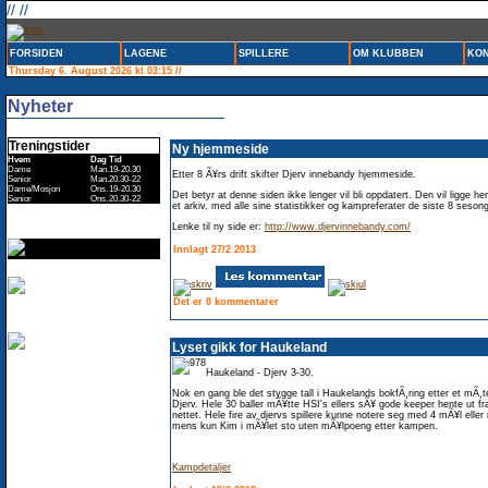
// //
FORSIDEN
LAGENE
SPILLERE
OM KLUBBEN
KON
Thursday 6. August 2026 kl 03:15 //
Nyheter
Treningstider
Ny hjemmeside
Hvem
Dag
Tid
Dame
Man.
19-20.30
Etter 8 Ã¥rs drift skifter Djerv innebandy hjemmeside.
Senior
Man.
20.30-22
Dame/Mosjon
Ons.
19-20.30
Det betyr at denne siden ikke lenger vil bli oppdatert. Den vil ligge h
Senior
Ons.
20.30-22
et arkiv, med alle sine statistikker og kampreferater de siste 8 seson
Lenke til ny side er:
http://www.djervinnebandy.com/
Innlagt 27/2 2013
Det er 0 kommentarer
Lyset gikk for Haukeland
Haukeland - Djerv 3-30.
Nok en gang ble det stygge tall i Haukelands bokfÃ¸ring etter et mÃ¸
Djerv. Hele 30 baller mÃ¥tte HSI's ellers sÃ¥ gode keeper hente ut fr
nettet. Hele fire av djervs spillere kunne notere seg med 4 mÃ¥l eller
mens kun Kim i mÃ¥let sto uten mÃ¥lpoeng etter kampen.
Kampdetaljer