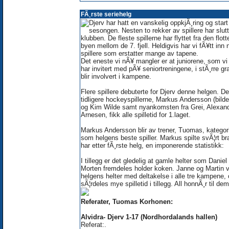
FÃ¸rste seriehelg
Djerv har hatt en vanskelig oppkjÃ¸ring og star
sesongen. Nesten to rekker av spillere har slutt
klubben. De fleste spillerne har flyttet fra den flott
byen mellom de 7. fjell. Heldigvis har vi fÃ¥tt inn 
spillere som erstatter mange av tapene.
Det eneste vi nÃ¥ mangler er at juniorene, som v
har invitert med pÃ¥ seniortreningene, i stÃ¸rre gr
blir involvert i kampene.
Flere spillere debuterte for Djerv denne helgen. De
tidligere hockeyspillerne, Markus Andersson (bilde
og Kim Wilde samt nyankomsten fra Grei, Alexan
Arnesen, fikk alle spilletid for 1.laget.
Markus Andersson blir av trener, Tuomas, kategor
som helgens beste spiller. Markus spilte svÃ¦rt br
har etter fÃ¸rste helg, en imponerende statistikk:
I tillegg er det gledelig at gamle helter som Daniel
Morten fremdeles holder koken. Janne og Martin v
helgens helter med deltakelse i alle tre kampene,
sÃ¦rdeles mye spilletid i tillegg. All honnÃ¸r til dem
Referater, Tuomas Korhonen:
Alvidra- Djerv 1-17 (Nordhordalands hallen)
Referat:.