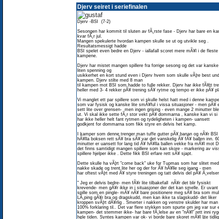
Djerv seiret i seriefinalen
Djerv -BSI (7-2)
Sesongen har kommit til sluten av fÃ¸rste fase - Djerv har bare en k
kvar fÃ¸r jul.
Mangen spekulerte hvordan kampen skulle se ut og utvikle seg .
Resultatsmessigt hadde
BSI spelet even bedre en Djerv - iallafall scoret mere mÃ¥l i de fleste
kampene.
Djerv har mistet mangen spillere fra forrige sesong og det var kanske
liten spenning og
usikkerhet en kort stund even i Djerv hvem som skulle vÃ¦re best un
kampen. Djerv stilte med 8 man
til kampen mot BSI som hadde to fulle rekker. Djerv har ikke fÃ¥tt tre
heller med 3- 4 rekker pÃ¥ trening sÃ¥ rytme og tempo er ikke pÃ¥ pl
Vi manglet ett par spillere som vi skulle helst hatt med i denne kamp
som var fysisk og kanske lite smÃ¥ful i vissa situasjoner - men pÃ¥ e
sett lite over grensen- men ingen grising - even mange 2 minutter ble
ut. Vi skal ikke sette fÃ¸r stor vekt pÃ¥ dommarna , kanske kan vi si
har ikke heller helt fant rytmen og tydeligheten i kampen- uansett
godkjent for dommarna som fikk styre en delvis het kamp.
I kamper som denne trenger man tuffe gutter pÃ¥ banan og nÃ¥r BSI
hÃ¥lla boksen rett sÃ¥ bra sÃ¥ var det vanskelig Ã¥ fÃ¥ ballen inn. 6
minutter er uansett for lang tid Ã¥ hÃ¥lla ballen vekke fra mÃ¥l mot D
det finns samtidigt mangen spillere som kan skore - markering av vis
spillere hjelper ikke . Dette fikk BSI erfare rett sÃ¥ sjapt.
Dette skulle ha vÃ¦rt "come back" uke for Tuomas som har slitet med
nakke skade og trent lite her og der for Ã¥ hÃ¥lle seg igang - men
har oftest vÃ¦rt med Ã¥ styre treningen og tatt delvis del pÃ¥ Ã¸velser
" Jeg er delvis bedre- men fÃ¥r lite tilbakefall nÃ¥r det blir fysiskt
krevende- men gÃ¥r ikke in i situasjoner der det kan smelle. Er uvant
spille som en pingle- mÃ¥ nÃ¥ bare positionere meg sÃ¥ bra som mul
LÃ¸ping gÃ¥r bra og dragskudd, men kan ikke ta slagskudd- det liker
kroppen svÃ¦rt dÃ¥rlig . Smerter i nakken og venstre skulder har man
100% forklaring til.. Det var flere stykken som spurte om jeg var sur e
kampen- det stemmer ikke- har bare fÃ¸lelse av en "nÃ¥l" rett inni ry
hele tiden. Syntes kampen var ok- vi borde bare skoret mÃ¥l lite tidli