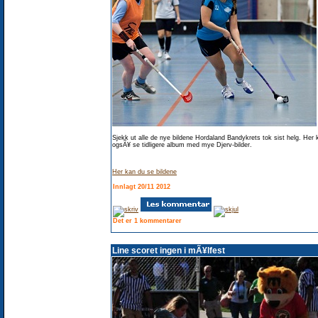
Sjekk ut alle de nye bildene Hordaland Bandykrets tok sist helg. Her 
ogsÃ¥ se tidligere album med mye Djerv-bilder.
Her kan du se bildene
Innlagt 20/11 2012
Det er 1 kommentarer
Line scoret ingen i mÃ¥lfest