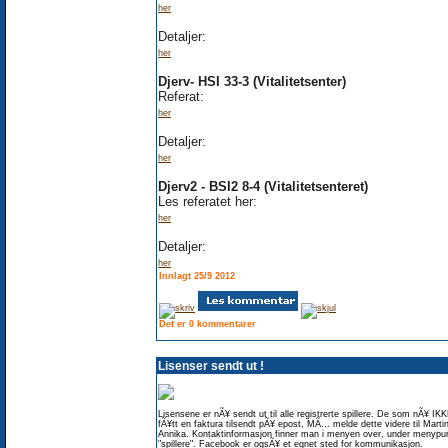
her
Detaljer:
her
Djerv- HSI 33-3 (Vitalitetsenter)
Referat:
her
Detaljer:
her
Djerv2 - BSI2 8-4 (Vitalitetsenteret)
Les referatet her:
her
Detaljer:
her
Innlagt 25/9 2012
Det er 0 kommentarer
Lisenser sendt ut !
Lisensene er nÃ¥ sendt ut til alle registrerte spillere. De som nÃ¥ IK
fÃ¥tt en faktura tilsendt pÃ¥ epost, MÃ… melde dette videre til Martin
Annika. Kontaktinformasjon finner man i menyen over, under menypu
"spillere". Facebook er ogsÃ¥ et egnet sted for kommunikasjon.