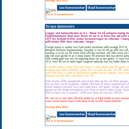
Innlagt 18/2 2013
Det er 0 kommentarer
To nye dameseire
Legger ved kampreferatet av A.L. Skaar fra sÃ¸ndagens kamp m
Fjell/Haukeland. Red.anm: Noen vil vel si at Anna har tatt pÃ¥ 
LITT for kritiske briller under formuleringen av referatet. I man
pÃ¥ bilder fÃ¥r dere referatet i farger:
Forrige kamp vi spelte mot Fjell endte resultatet pÃ¥ utrulige 25-0 til
Bergens flottaste innebandylag. Kanskje vi var for hÃ¸ge pÃ¥ oss sjÃ¸
kanskje vi er lei av Ã¥ vinne med sÃ¥ bra resultat; eitt eller anna var 
alle fall som gjorde til at vi ikkje klarte Ã¥ prestere like bra denne gon
SÃ¥ veldig gale kan ein vel eigentlig ikkje sei at det gjekk, vi vann tro
14-3, men Ã¥ sei at heile laget fungerte optimalt kan ein heller ikkje s
Vi spelte relativt svakt frÃ¥ start (noko vi som oftast plar Ã¥ gjere), 
kampen kom aldri skikkelig i gang. Det var tider der det var sÃ¥ vakk
spel frÃ¥ Djerv si side at underteikna hadde klump i halsen, men i re
kampen var det ikkje stort betre enn OK.
Fjell utnytta vÃ¥rt sjanglande spel til det fulle og det var fleire gangar 
rett og slett var litt trugande. Hadde Fjell hatt eit betre angrepsspel s
kunne dagens resultat vore noko heilt anna. Dei gjekk i kropp, dei ko
gjorde ein del riktige bevegelsar som finta ut Djervs bakre tropp. Synd
Fjell at Djerv har ei maskin i mÃ¥l som ikkje lar seg lure sÃ¥ lett.
Alt i alt var vi nok aldri sÃ¦rskilt redde for at Fjell skulle ta over kamp
men i neste kamp skal vi nok ikkje la dei ta sÃ¥ mykje kontroll.
Innlagt 20/1 2013
Det er 0 kommentarer