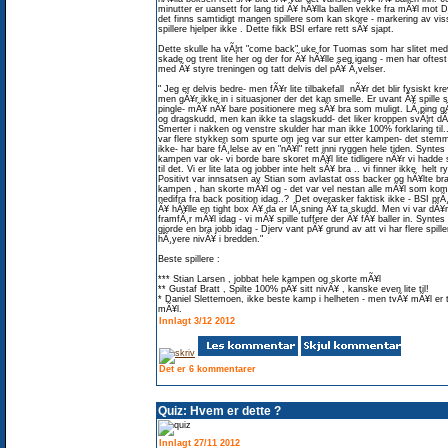
minutter er uansett for lang tid Ã¥ hÃ¥lla ballen vekke fra mÃ¥l mot D
det finns samtidigt mangen spillere som kan skore - markering av vis
spillere hjelper ikke . Dette fikk BSI erfare rett sÃ¥ sjapt.
Dette skulle ha vÃ¦rt "come back" uke for Tuomas som har slitet me
skade og trent lite her og der for Ã¥ hÃ¥lle seg igang - men har oftest
med Ã¥ styre treningen og tatt delvis del pÃ¥ Ã¸velser.
" Jeg er delvis bedre- men fÃ¥r lite tilbakefall nÃ¥r det blir fysiskt kr
men gÃ¥r ikke in i situasjoner der det kan smelle. Er uvant Ã¥ spille
pingle- mÃ¥ nÃ¥ bare positionere meg sÃ¥ bra som muligt. LÃ¸ping g
og dragskudd, men kan ikke ta slagskudd- det liker kroppen svÃ¦rt dÃ¥
Smerter i nakken og venstre skulder har man ikke 100% forklaring til.
var flere stykken som spurte om jeg var sur etter kampen- det stem
ikke- har bare fÃ¸lelse av en "nÃ¥l" rett inni ryggen hele tiden. Syntes
kampen var ok- vi borde bare skoret mÃ¥l lite tidligere nÃ¥r vi hadde
til det. Vi er lite lata og jobber inte helt sÃ¥ bra .. vi finner ikke helt 
Positivt var innsatsen av Stian som avlastat oss backer og hÃ¥lte bra
kampen , han skorte mÃ¥l og - det var vel nestan alle mÃ¥l som kom
nedifra fra back position idag..? Det overasker faktisk ikke - BSI prÃ
Ã¥ hÃ¥lle en tight box Ã¥ da er lÃ¸sning Ã¥ ta skudd. Men vi var dÃ¥r
framfÃ¸r mÃ¥l idag - vi mÃ¥ spille tuffere der Ã¥ fÃ¥ baller in. Syntes
gjorde en bra jobb idag - Djerv vant pÃ¥ grund av att vi har flere spille
hÃ¸yere nivÃ¥ i bredden."
Beste spillere :
*** Stian Larsen , jobbat hele kampen og skorte mÃ¥l
** Gustaf Bratt , Spilte 100% pÃ¥ sitt nivÃ¥ , kanske even lite til!
* Daniel Slettemoen, ikke beste kamp i helheten - men tvÃ¥ mÃ¥l er 
mÃ¥l.
Innlagt 3/12 2012
Det er 6 kommentarer
Quiz: Hvem er dette ?
Innlagt 27/11 2012