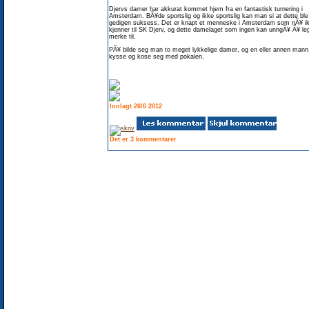
Djervs damer har akkurat kommet hjem fra en fantastisk turnering i
Amsterdam. BÃ¥de sportslig og ikke sportslig kan man si at dette ble
gedigen suksess. Det er knapt et menneske i Amsterdam som nÃ¥ i
kjenner til SK Djerv, og dette damelaget som ingen kan unngÃ¥ Ã¥ le
merke til.
PÃ¥ bilde seg man to meget lykkelige damer, og en eller annen mann
kysse og kose seg med pokalen.
Innlagt 26/6 2012
Det er 3 kommentarer