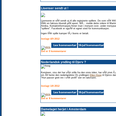
Lisenser sendt ut !
Lisensene er nÃ¥ sendt ut til alle registrerte spillere. De som nÃ¥ IK
fÃ¥tt en faktura tilsendt pÃ¥ epost, MÃ… melde dette videre til Martin
Annika. Kontaktinformasjon finner man i menyen over, under menypu
"spillere". Facebook er ogsÃ¥ et egnet sted for kommunikasjon.
Ingen fÃ¥r spille kamper fÃ¸r lisens er betalt.
Innlagt 4/9 2012
Det er 0 kommentarer
Nederlandsk yndling til Djerv ?
Komiteen, viss det har vÃ¦rt stille fra den siste tiden, har nÃ¥ ytret Ã
om Ã¥ hente den nederlandske OL-yndlingen
Ellen Hoog
til Djervs da
"Hun passer greit inn i vÃ¥r profil" sier en talsmann.
Innlagt 1/8 2012
Det er 8 kommentarer
Damelaget herjet i Amsterdam