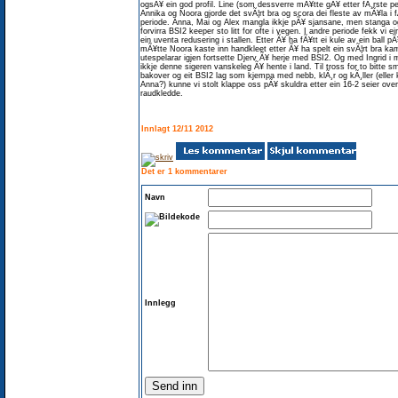
ogsÃ¥ ein god profil. Line (som dessverre mÃ¥tte gÃ¥ etter fÃ¸rste pe
Annika og Noora gjorde det svÃ¦rt bra og scora dei fleste av mÃ¥la i f
periode. Anna, Mai og Alex mangla ikkje pÃ¥ sjansane, men stanga o
forvirra BSI2 keeper sto litt for ofte i vegen. I andre periode fekk vi e
ein uventa redusering i stallen. Etter Ã¥ ha fÃ¥tt ei kule av ein ball p
mÃ¥tte Noora kaste inn handkleet etter Ã¥ ha spelt ein svÃ¦rt bra k
utespelarar igjen fortsette Djerv Ã¥ herje med BSI2. Og med Ingrid i m
ikkje denne sigeren vanskeleg Ã¥ hente i land. Til tross for to bitte s
bakover og eit BSI2 lag som kjempa med nebb, klÃ¸r og kÃ¸ller (eller
Anna?) kunne vi stolt klappe oss pÃ¥ skuldra etter ein 16-2 seier over
raudkledde.
Innlagt 12/11 2012
Det er 1 kommentarer
Navn
Innlegg