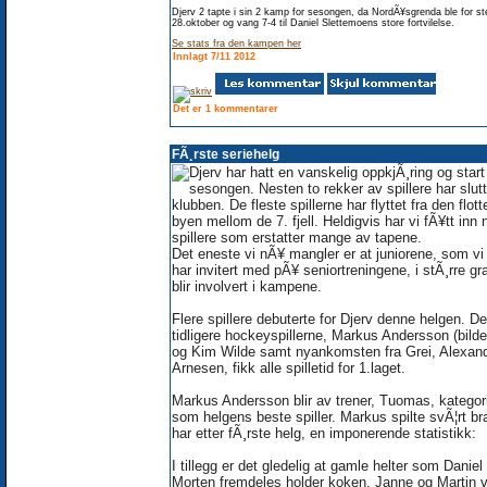
Djerv 2 tapte i sin 2 kamp for sesongen, da NordÃ¥sgrenda ble for st
28.oktober og vang 7-4 til Daniel Slettemoens store fortvilelse.
Se stats fra den kampen her
Innlagt 7/11 2012
Det er 1 kommentarer
FÃ¸rste seriehelg
Djerv har hatt en vanskelig oppkjÃ¸ring og star
sesongen. Nesten to rekker av spillere har slutt
klubben. De fleste spillerne har flyttet fra den flott
byen mellom de 7. fjell. Heldigvis har vi fÃ¥tt inn 
spillere som erstatter mange av tapene.
Det eneste vi nÃ¥ mangler er at juniorene, som v
har invitert med pÃ¥ seniortreningene, i stÃ¸rre gr
blir involvert i kampene.
Flere spillere debuterte for Djerv denne helgen. De
tidligere hockeyspillerne, Markus Andersson (bilde
og Kim Wilde samt nyankomsten fra Grei, Alexan
Arnesen, fikk alle spilletid for 1.laget.
Markus Andersson blir av trener, Tuomas, kategor
som helgens beste spiller. Markus spilte svÃ¦rt br
har etter fÃ¸rste helg, en imponerende statistikk:
I tillegg er det gledelig at gamle helter som Daniel
Morten fremdeles holder koken. Janne og Martin v