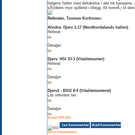
helgens helter med deltakelse i alle tre kampene,
sÃ¦rdeles mye spilletid i tillegg. All honnÃ¸r til dem
Referater, Tuomas Korhonen:
Alvidra- Djerv 1-17 (Nordhordalands hallen)
Referat:.
her
Detaljer:
her
Djerv- HSI 33-3 (Vitalitetsenter)
Referat:
her
Detaljer:
her
Djerv2 - BSI2 8-4 (Vitalitetsenteret)
Les referatet her:
her
Detaljer:
her
Innlagt 25/9 2012
Det er 0 kommentarer