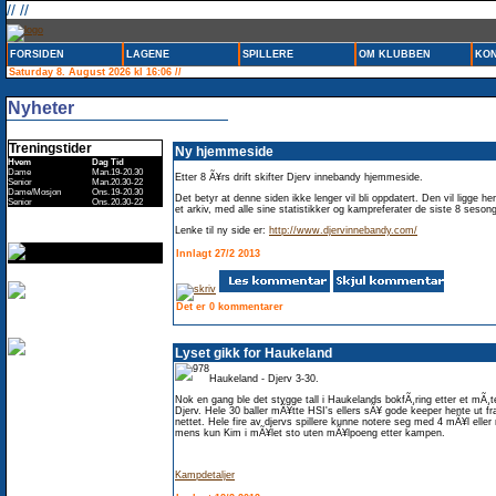
// //
FORSIDEN
LAGENE
SPILLERE
OM KLUBBEN
KON
Saturday 8. August 2026 kl 16:06 //
Nyheter
Treningstider
Ny hjemmeside
Hvem
Dag
Tid
Dame
Man.
19-20.30
Etter 8 Ã¥rs drift skifter Djerv innebandy hjemmeside.
Senior
Man.
20.30-22
Dame/Mosjon
Ons.
19-20.30
Det betyr at denne siden ikke lenger vil bli oppdatert. Den vil ligge h
Senior
Ons.
20.30-22
et arkiv, med alle sine statistikker og kampreferater de siste 8 seson
Lenke til ny side er:
http://www.djervinnebandy.com/
Innlagt 27/2 2013
Det er 0 kommentarer
Lyset gikk for Haukeland
Haukeland - Djerv 3-30.
Nok en gang ble det stygge tall i Haukelands bokfÃ¸ring etter et mÃ¸
Djerv. Hele 30 baller mÃ¥tte HSI's ellers sÃ¥ gode keeper hente ut fr
nettet. Hele fire av djervs spillere kunne notere seg med 4 mÃ¥l eller
mens kun Kim i mÃ¥let sto uten mÃ¥lpoeng etter kampen.
Kampdetaljer