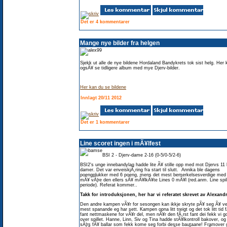
Det er 4 kommentarer
Mange nye bilder fra helgen
Sjekk ut alle de nye bildene Hordaland Bandykrets tok sist helg. Her 
ogsÃ¥ se tidligere album med mye Djerv-bilder.
Her kan du se bildene
Innlagt 20/11 2012
Det er 1 kommentarer
Line scoret ingen i mÃ¥lfest
BSI 2 - Djerv-dame 2-16 (0-5/0-5/2-6)
BSI2's unge innebandylag hadde lite Ã¥ stille opp med mot Djervs 11
damer. Det var enveiskjÃ¸ring fra start til slutt. Annika ble dagens
poengplukker med 6 poeng, mens det mest bemerkelsesverdige me
mÃ¥ vÃ¦re den ellers sÃ¥ mÃ¥lkÃ¥te Lines 0 mÃ¥l (red.anm. Line spi
periode). Referat kommer..
Takk for introduksjonen, her har vi referatet skrevet av Alexand
Den andre kampen vÃ¥r for sesongen kan ikkje skryte pÃ¥ seg Ã¥ v
mest spanande eg har sett. Kampen opna litt treigt og det tok litt tid f
fant nettmaskene for vÃ¥r del, men nÃ¥r den fÃ¸rst fant dei fekk vi go
over spillet. Hanne, Linn, Siv og Tina hadde stÃ¥lkontroll bakover, og
sÃ¦rs fÃ¥ ballar som fekk kome seg forbi desse bautaane! Framover g