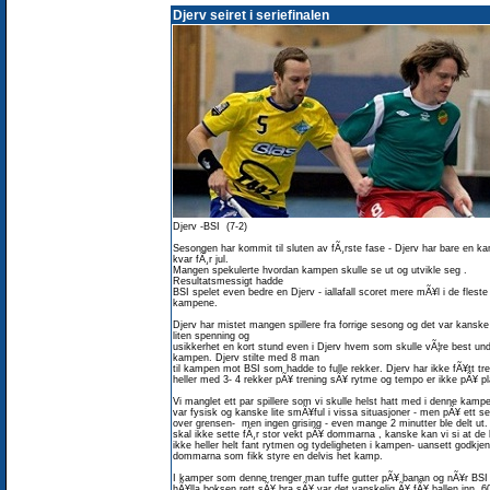
Djerv seiret i seriefinalen
Djerv -BSI (7-2)
Sesongen har kommit til sluten av fÃ¸rste fase - Djerv har bare en k
kvar fÃ¸r jul.
Mangen spekulerte hvordan kampen skulle se ut og utvikle seg .
Resultatsmessigt hadde
BSI spelet even bedre en Djerv - iallafall scoret mere mÃ¥l i de fleste
kampene.
Djerv har mistet mangen spillere fra forrige sesong og det var kanske
liten spenning og
usikkerhet en kort stund even i Djerv hvem som skulle vÃ¦re best un
kampen. Djerv stilte med 8 man
til kampen mot BSI som hadde to fulle rekker. Djerv har ikke fÃ¥tt tre
heller med 3- 4 rekker pÃ¥ trening sÃ¥ rytme og tempo er ikke pÃ¥ pl
Vi manglet ett par spillere som vi skulle helst hatt med i denne kam
var fysisk og kanske lite smÃ¥ful i vissa situasjoner - men pÃ¥ ett set
over grensen- men ingen grising - even mange 2 minutter ble delt ut.
skal ikke sette fÃ¸r stor vekt pÃ¥ dommarna , kanske kan vi si at de 
ikke heller helt fant rytmen og tydeligheten i kampen- uansett godkjen
dommarna som fikk styre en delvis het kamp.
I kamper som denne trenger man tuffe gutter pÃ¥ banan og nÃ¥r BSI
hÃ¥lla boksen rett sÃ¥ bra sÃ¥ var det vanskelig Ã¥ fÃ¥ ballen inn. 6