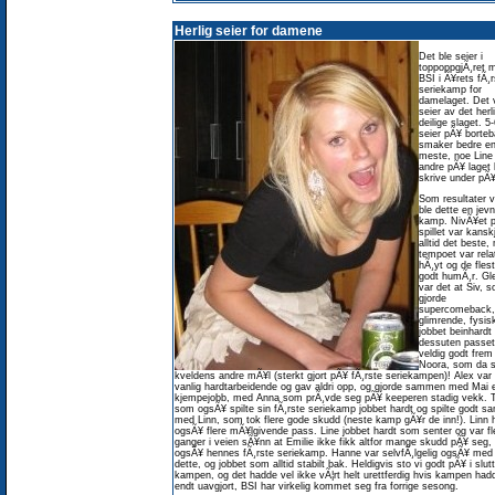
Herlig seier for damene
Det ble seier i
toppoppgjÃ¸ret 
BSI i Ã¥rets fÃ¸r
seriekamp for
damelaget. Det 
seier av det herl
deilige slaget. 5
seier pÃ¥ borte
smaker bedre en
meste, noe Line
andre pÃ¥ laget
skrive under pÃ¥
Som resultater v
ble dette en jevn
kamp. NivÃ¥et 
spillet var kansk
alltid det beste,
tempoet var relat
hÃ¸yt og de flest
godt humÃ¸r. Gle
var det at Siv, 
gjorde
supercomeback, 
glimrende, fysis
jobbet beinhardt
dessuten passet
veldig godt frem 
Noora, som da s
kveldens andre mÃ¥l (sterkt gjort pÃ¥ fÃ¸rste seriekampen)! Alex va
vanlig hardtarbeidende og gav aldri opp, og gjorde sammen med Mai 
kjempejobb, med Anna som prÃ¸vde seg pÃ¥ keeperen stadig vekk. T
som ogsÃ¥ spilte sin fÃ¸rste seriekamp jobbet hardt og spilte godt 
med Linn, som tok flere gode skudd (neste kamp gÃ¥r de inn!). Linn
ogsÃ¥ flere mÃ¥lgivende pass. Line jobbet hardt som senter og var fl
ganger i veien sÃ¥nn at Emilie ikke fikk altfor mange skudd pÃ¥ seg, 
ogsÃ¥ hennes fÃ¸rste seriekamp. Hanne var selvfÃ¸lgelig ogsÃ¥ med
dette, og jobbet som alltid stabilt bak. Heldigvis sto vi godt pÃ¥ i slut
kampen, og det hadde vel ikke vÃ¦rt helt urettferdig hvis kampen had
endt uavgjort, BSI har virkelig kommet seg fra forrige sesong.