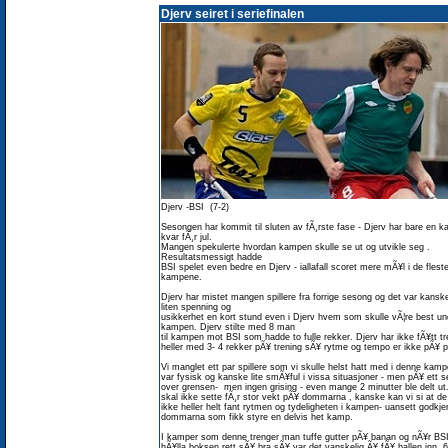
Djerv seiret i seriefinalen
Djerv -BSI (7-2)
Sesongen har kommit til sluten av fÃ¸rste fase - Djerv har bare en 
kvar fÃ¸r jul.
Mangen spekulerte hvordan kampen skulle se ut og utvikle seg .
Resultatsmessigt hadde
BSI spelet even bedre en Djerv - iallafall scoret mere mÃ¥l i de flest
kampene.
Djerv har mistet mangen spillere fra forrige sesong og det var kansk
liten spenning og
usikkerhet en kort stund even i Djerv hvem som skulle vÃ¦re best un
kampen. Djerv stilte med 8 man
til kampen mot BSI som hadde to fulle rekker. Djerv har ikke fÃ¥tt tr
heller med 3- 4 rekker pÃ¥ trening sÃ¥ rytme og tempo er ikke pÃ¥ p
Vi manglet ett par spillere som vi skulle helst hatt med i denne ka
var fysisk og kanske lite smÃ¥ful i vissa situasjoner - men pÃ¥ ett set
over grensen- men ingen grising - even mange 2 minutter ble delt ut.
skal ikke sette fÃ¸r stor vekt pÃ¥ dommarna , kanske kan vi si at de
ikke heller helt fant rytmen og tydeligheten i kampen- uansett godkjen
dommarna som fikk styre en delvis het kamp.
I kamper som denne trenger man tuffe gutter pÃ¥ banan og nÃ¥r BS
hÃ¥lla boksen rett sÃ¥ bra sÃ¥ var det vanskelig Ã¥ fÃ¥ ballen inn. 