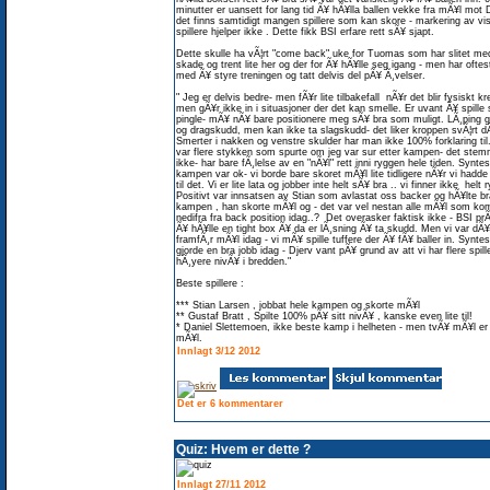
minutter er uansett for lang tid Ã¥ hÃ¥lla ballen vekke fra mÃ¥l mot 
det finns samtidigt mangen spillere som kan skore - markering av vi
spillere hjelper ikke . Dette fikk BSI erfare rett sÃ¥ sjapt.
Dette skulle ha vÃ¦rt "come back" uke for Tuomas som har slitet m
skade og trent lite her og der for Ã¥ hÃ¥lle seg igang - men har oftest
med Ã¥ styre treningen og tatt delvis del pÃ¥ Ã¸velser.
" Jeg er delvis bedre- men fÃ¥r lite tilbakefall nÃ¥r det blir fysiskt k
men gÃ¥r ikke in i situasjoner der det kan smelle. Er uvant Ã¥ spille
pingle- mÃ¥ nÃ¥ bare positionere meg sÃ¥ bra som muligt. LÃ¸ping g
og dragskudd, men kan ikke ta slagskudd- det liker kroppen svÃ¦rt dÃ
Smerter i nakken og venstre skulder har man ikke 100% forklaring til
var flere stykken som spurte om jeg var sur etter kampen- det stem
ikke- har bare fÃ¸lelse av en "nÃ¥l" rett inni ryggen hele tiden. Syntes
kampen var ok- vi borde bare skoret mÃ¥l lite tidligere nÃ¥r vi hadde
til det. Vi er lite lata og jobber inte helt sÃ¥ bra .. vi finner ikke helt
Positivt var innsatsen av Stian som avlastat oss backer og hÃ¥lte bra
kampen , han skorte mÃ¥l og - det var vel nestan alle mÃ¥l som ko
nedifra fra back position idag..? Det overasker faktisk ikke - BSI pr
Ã¥ hÃ¥lle en tight box Ã¥ da er lÃ¸sning Ã¥ ta skudd. Men vi var dÃ¥
framfÃ¸r mÃ¥l idag - vi mÃ¥ spille tuffere der Ã¥ fÃ¥ baller in. Synte
gjorde en bra jobb idag - Djerv vant pÃ¥ grund av att vi har flere spille
hÃ¸yere nivÃ¥ i bredden."
Beste spillere :
*** Stian Larsen , jobbat hele kampen og skorte mÃ¥l
** Gustaf Bratt , Spilte 100% pÃ¥ sitt nivÃ¥ , kanske even lite til!
* Daniel Slettemoen, ikke beste kamp i helheten - men tvÃ¥ mÃ¥l er
mÃ¥l.
Innlagt 3/12 2012
Det er 6 kommentarer
Quiz: Hvem er dette ?
Innlagt 27/11 2012