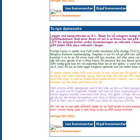
Innlagt 18/2 2013
Det er 0 kommentarer
To nye dameseire
Legger ved kampreferatet av A.L. Skaar fra sÃ¸ndagens kamp 
Fjell/Haukeland. Red.anm: Noen vil vel si at Anna har tatt pÃ¥
LITT for kritiske briller under formuleringen av referatet. I man
pÃ¥ bilder fÃ¥r dere referatet i farger:
Forrige kamp vi spelte mot Fjell endte resultatet pÃ¥ utrulige 25-0 til
Bergens flottaste innebandylag. Kanskje vi var for hÃ¸ge pÃ¥ oss sjÃ¸
kanskje vi er lei av Ã¥ vinne med sÃ¥ bra resultat; eitt eller anna var 
alle fall som gjorde til at vi ikkje klarte Ã¥ prestere like bra denne go
SÃ¥ veldig gale kan ein vel eigentlig ikkje sei at det gjekk, vi vann tr
14-3, men Ã¥ sei at heile laget fungerte optimalt kan ein heller ikkje 
Vi spelte relativt svakt frÃ¥ start (noko vi som oftast plar Ã¥ gjere),
kampen kom aldri skikkelig i gang. Det var tider der det var sÃ¥ vak
spel frÃ¥ Djerv si side at underteikna hadde klump i halsen, men i re
kampen var det ikkje stort betre enn OK.
Fjell utnytta vÃ¥rt sjanglande spel til det fulle og det var fleire gangar
rett og slett var litt trugande. Hadde Fjell hatt eit betre angrepsspel 
kunne dagens resultat vore noko heilt anna. Dei gjekk i kropp, dei ko
gjorde ein del riktige bevegelsar som finta ut Djervs bakre tropp. Syn
Fjell at Djerv har ei maskin i mÃ¥l som ikkje lar seg lure sÃ¥ lett.
Alt i alt var vi nok aldri sÃ¦rskilt redde for at Fjell skulle ta over kamp
men i neste kamp skal vi nok ikkje la dei ta sÃ¥ mykje kontroll.
Innlagt 20/1 2013
Det er 0 kommentarer