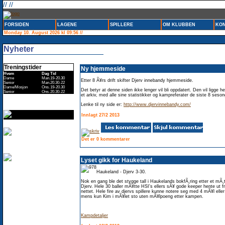
// //
FORSIDEN
LAGENE
SPILLERE
OM KLUBBEN
KON
Monday 10. August 2026 kl 09:56 //
Nyheter
Treningstider
Ny hjemmeside
Hvem
Dag
Tid
Dame
Man.
19-20.30
Etter 8 Ã¥rs drift skifter Djerv innebandy hjemmeside.
Senior
Man.
20.30-22
Dame/Mosjon
Ons.
19-20.30
Det betyr at denne siden ikke lenger vil bli oppdatert. Den vil ligge h
Senior
Ons.
20.30-22
et arkiv, med alle sine statistikker og kampreferater de siste 8 seso
Lenke til ny side er:
http://www.djervinnebandy.com/
Innlagt 27/2 2013
Det er 0 kommentarer
Lyset gikk for Haukeland
Haukeland - Djerv 3-30.
Nok en gang ble det stygge tall i Haukelands bokfÃ¸ring etter et mÃ
Djerv. Hele 30 baller mÃ¥tte HSI's ellers sÃ¥ gode keeper hente ut f
nettet. Hele fire av djervs spillere kunne notere seg med 4 mÃ¥l elle
mens kun Kim i mÃ¥let sto uten mÃ¥lpoeng etter kampen.
Kampdetaljer