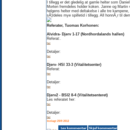
I tillegg er det gledelig at gamle helter som Danie
Morten fremdeles holder koken. Janne og Martin 
helgens helter med deltakelse i alle tre kampene,
sÃ¦rdeles mye spilletid i tillegg. All honnÃ¸r til de
Referater, Tuomas Korhonen:
Alvidra- Djerv 1-17 (Nordhordalands hallen)
Referat:.
her
Detaljer:
her
Djerv- HSI 33-3 (Vitalitetsenter)
Referat:
her
Detaljer:
her
Djerv2 - BSI2 8-4 (Vitalitetsenteret)
Les referatet her:
her
Detaljer:
her
Innlagt 25/9 2012