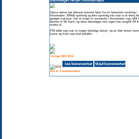
Damelaget herjet i Amsterdam
Djervs damer har akkurat kommet hjem fra en fantastisk turnering i
Amsterdam. BÃ¥de sportslig og ikke sportslig kan man si at dette bl
gedigen suksess. Det er knapt et menneske i Amsterdam som nÃ¥ 
kjenner til SK Djerv, og dette damelaget som ingen kan unngÃ¥ Ã¥ l
merke til.
PÃ¥ bilde seg man to meget lykkelige damer, og en eller annen man
kysse og kose seg med pokalen.
Innlagt 26/6 2012
Det er 3 kommentarer