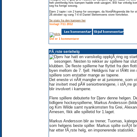
helt urettferdig hvis kampen hadde endt uavgjort, BSI har virkelig k
seg fra forrige sesong.
Djerv 2 tapte i sin 2 kamp for sesongen, da NordÃ¥sgrenda ble for s
28.oktober og vang 7-4 til Daniel Slettemoens store fortvilelse.
Se stats fra den kampen her
Innlagt 7/11 2012
Det er 1 kommentarer
FÃ¸rste seriehelg
Djerv har hatt en vanskelig oppkjÃ¸ring og star
sesongen. Nesten to rekker av spillere har slutt
klubben. De fleste spillerne har flyttet fra den flot
byen mellom de 7. fjell. Heldigvis har vi fÃ¥tt inn
spillere som erstatter mange av tapene.
Det eneste vi nÃ¥ mangler er at juniorene, som v
har invitert med pÃ¥ seniortreningene, i stÃ¸rre g
blir involvert i kampene.
Flere spillere debuterte for Djerv denne helgen. D
tidligere hockeyspillerne, Markus Andersson (bilde
og Kim Wilde samt nyankomsten fra Grei, Alexan
Arnesen, fikk alle spilletid for 1.laget.
Markus Andersson blir av trener, Tuomas, kategor
som helgens beste spiller. Markus spilte svÃ¦rt b
har etter fÃ¸rste helg, en imponerende statistikk: