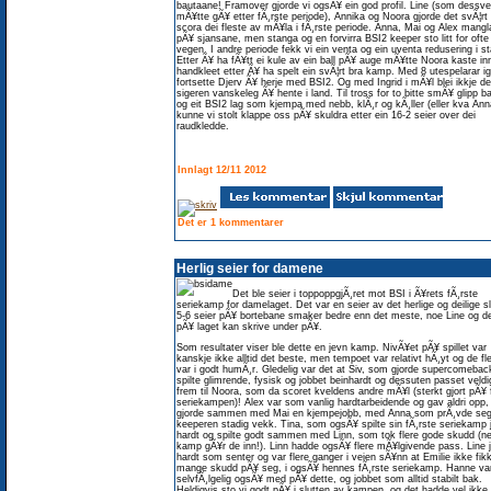
bautaane! Framover gjorde vi ogsÃ¥ ein god profil. Line (som dessve
mÃ¥tte gÃ¥ etter fÃ¸rste periode), Annika og Noora gjorde det svÃ¦rt
scora dei fleste av mÃ¥la i fÃ¸rste periode. Anna, Mai og Alex mangl
pÃ¥ sjansane, men stanga og en forvirra BSI2 keeper sto litt for ofte 
vegen. I andre periode fekk vi ein venta og ein uventa redusering i st
Etter Ã¥ ha fÃ¥tt ei kule av ein ball pÃ¥ auge mÃ¥tte Noora kaste in
handkleet etter Ã¥ ha spelt ein svÃ¦rt bra kamp. Med 8 utespelarar ig
fortsette Djerv Ã¥ herje med BSI2. Og med Ingrid i mÃ¥l blei ikkje d
sigeren vanskeleg Ã¥ hente i land. Til tross for to bitte smÃ¥ glipp b
og eit BSI2 lag som kjempa med nebb, klÃ¸r og kÃ¸ller (eller kva Ann
kunne vi stolt klappe oss pÃ¥ skuldra etter ein 16-2 seier over dei
raudkledde.
Innlagt 12/11 2012
Det er 1 kommentarer
Herlig seier for damene
Det ble seier i toppoppgjÃ¸ret mot BSI i Ã¥rets fÃ¸rste
seriekamp for damelaget. Det var en seier av det herlige og deilige s
5-6 seier pÃ¥ bortebane smaker bedre enn det meste, noe Line og d
pÃ¥ laget kan skrive under pÃ¥.
Som resultater viser ble dette en jevn kamp. NivÃ¥et pÃ¥ spillet var
kanskje ikke alltid det beste, men tempoet var relativt hÃ¸yt og de fl
var i godt humÃ¸r. Gledelig var det at Siv, som gjorde supercomebac
spilte glimrende, fysisk og jobbet beinhardt og dessuten passet veldi
frem til Noora, som da scoret kveldens andre mÃ¥l (sterkt gjort pÃ¥ 
seriekampen)! Alex var som vanlig hardtarbeidende og gav aldri opp,
gjorde sammen med Mai en kjempejobb, med Anna som prÃ¸vde se
keeperen stadig vekk. Tina, som ogsÃ¥ spilte sin fÃ¸rste seriekamp 
hardt og spilte godt sammen med Linn, som tok flere gode skudd (n
kamp gÃ¥r de inn!). Linn hadde ogsÃ¥ flere mÃ¥lgivende pass. Line 
hardt som senter og var flere ganger i veien sÃ¥nn at Emilie ikke fikk
mange skudd pÃ¥ seg, i ogsÃ¥ hennes fÃ¸rste seriekamp. Hanne va
selvfÃ¸lgelig ogsÃ¥ med pÃ¥ dette, og jobbet som alltid stabilt bak.
Heldigvis sto vi godt pÃ¥ i slutten av kampen, og det hadde vel ikke 