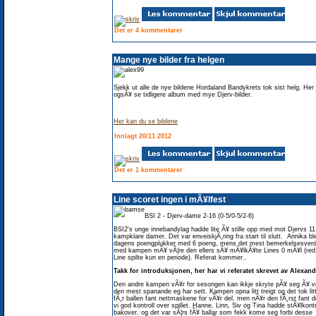
Det er 4 kommentarer
Mange nye bilder fra helgen
Sjekk ut alle de nye bildene Hordaland Bandykrets tok sist helg. Her
ogsÃ¥ se tidligere album med mye Djerv-bilder.
Her kan du se bildene
Innlagt 20/11 2012
Det er 1 kommentarer
Line scoret ingen i mÃ¥lfest
BSI 2 - Djerv-dame 2-16 (0-5/0-5/2-6)
BSI2's unge innebandylag hadde lite Ã¥ stille opp med mot Djervs 11
kampklare damer. Det var enveiskjÃ¸ring fra start til slutt. Annika bl
dagens poengplukker med 6 poeng, mens det mest bemerkelsesverd
med kampen mÃ¥ vÃ¦re den ellers sÃ¥ mÃ¥lkÃ¥te Lines 0 mÃ¥l (re
Line spilte kun en periode). Referat kommer..
Takk for introduksjonen, her har vi referatet skrevet av Alexan
Den andre kampen vÃ¥r for sesongen kan ikkje skryte pÃ¥ seg Ã¥ v
den mest spanande eg har sett. Kampen opna litt treigt og det tok litt
fÃ¸r ballen fant nettmaskene for vÃ¥r del, men nÃ¥r den fÃ¸rst fant d
vi god kontroll over spillet. Hanne, Linn, Siv og Tina hadde stÃ¥lkontr
bakover, og det var sÃ¦rs fÃ¥ ballar som fekk kome seg forbi desse