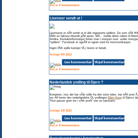
Det er 0 kommentarer
Lisenser sendt ut !
Lisensene er nÃ¥ sendt ut til alle registrerte spillere. De som nÃ¥ IK
fÃ¥tt en faktura tilsendt pÃ¥ epost, MÃ… melde dette videre til Martin
Annika. Kontaktinformasjon finner man i menyen over, under menypu
"spillere". Facebook er ogsÃ¥ et egnet sted for kommunikasjon.
Ingen fÃ¥r spille kamper fÃ¸r lisens er betalt.
Innlagt 4/9 2012
Det er 0 kommentarer
Nederlandsk yndling til Djerv ?
Komiteen, viss det har vÃ¦rt stille fra den siste tiden, har nÃ¥ ytret 
om Ã¥ hente den nederlandske OL-yndlingen
Ellen Hoog
til Djervs d
"Hun passer greit inn i vÃ¥r profil" sier en talsmann.
Innlagt 1/8 2012
Det er 8 kommentarer