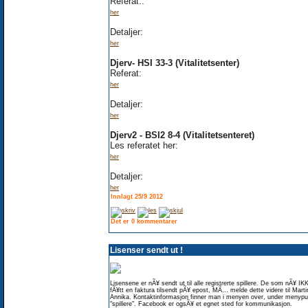
Referat:.
her
Detaljer:
her
Djerv- HSI 33-3 (Vitalitetsenter)
Referat:
her
Detaljer:
her
Djerv2 - BSI2 8-4 (Vitalitetsenteret)
Les referatet her:
her
Detaljer:
her
Innlagt 25/9 2012
Det er 0 kommentarer
Lisenser sendt ut !
Lisensene er nÃ¥ sendt ut til alle registrerte spillere. De som nÃ¥ IK
fÃ¥tt en faktura tilsendt pÃ¥ epost, MÃ… melde dette videre til Martin
Annika. Kontaktinformasjon finner man i menyen over, under menypu
"spillere". Facebook er ogsÃ¥ et egnet sted for kommunikasjon.