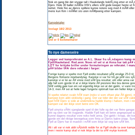
Nok en gang ble det stygge tall i Haukelands bokfÃ¸ring etter et mÃ
Djerv. Hele 30 baller mÃ¥tte HSI's ellers sÃ¥ gode keeper hente ut fr
nettet. Hele fire av djervs spillere kunne notere seg med 4 mÃ¥l eller
mens kun Kim i mÃ¥let sto uten mÃ¥lpoeng etter kampen.
Kampdetaljer
Innlagt 18/2 2013
Det er 0 kommentarer
To nye dameseire
Legger ved kampreferatet av A.L. Skaar fra sÃ¸ndagens kamp m
Fjell/Haukeland. Red.anm: Noen vil vel si at Anna har tatt pÃ¥ 
LITT for kritiske briller under formuleringen av referatet. I man
pÃ¥ bilder fÃ¥r dere referatet i farger:
Forrige kamp vi spelte mot Fjell endte resultatet pÃ¥ utrulige 25-0 til
Bergens flottaste innebandylag. Kanskje vi var for hÃ¸ge pÃ¥ oss sjÃ¸
kanskje vi er lei av Ã¥ vinne med sÃ¥ bra resultat; eitt eller anna var 
alle fall som gjorde til at vi ikkje klarte Ã¥ prestere like bra denne go
SÃ¥ veldig gale kan ein vel eigentlig ikkje sei at det gjekk, vi vann tro
14-3, men Ã¥ sei at heile laget fungerte optimalt kan ein heller ikkje s
Vi spelte relativt svakt frÃ¥ start (noko vi som oftast plar Ã¥ gjere),
kampen kom aldri skikkelig i gang. Det var tider der det var sÃ¥ vakk
spel frÃ¥ Djerv si side at underteikna hadde klump i halsen, men i re
kampen var det ikkje stort betre enn OK.
Fjell utnytta vÃ¥rt sjanglande spel til det fulle og det var fleire gangar
rett og slett var litt trugande. Hadde Fjell hatt eit betre angrepsspel 
kunne dagens resultat vore noko heilt anna. Dei gjekk i kropp, dei ko
gjorde ein del riktige bevegelsar som finta ut Djervs bakre tropp. Syn
Fjell at Djerv har ei maskin i mÃ¥l som ikkje lar seg lure sÃ¥ lett.
Alt i alt var vi nok aldri sÃ¦rskilt redde for at Fjell skulle ta over kamp
men i neste kamp skal vi nok ikkje la dei ta sÃ¥ mykje kontroll.