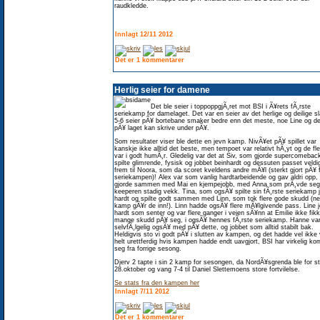
raudkledde.
Innlagt 12/11 2012
Det er 1 kommentarer
Herlig seier for damene
Det ble seier i toppoppgjÃ¸ret mot BSI i Ã¥rets fÃ¸rste
seriekamp for damelaget. Det var en seier av det herlige og deilige sl
5-6 seier pÃ¥ bortebane smaker bedre enn det meste, noe Line og d
pÃ¥ laget kan skrive under pÃ¥.
Som resultater viser ble dette en jevn kamp. NivÃ¥et pÃ¥ spillet var
kanskje ikke alltid det beste, men tempoet var relativt hÃ¸yt og de fl
var i godt humÃ¸r. Gledelig var det at Siv, som gjorde supercomebac
spilte glimrende, fysisk og jobbet beinhardt og dessuten passet veldi
frem til Noora, som da scoret kveldens andre mÃ¥l (sterkt gjort pÃ¥ 
seriekampen)! Alex var som vanlig hardtarbeidende og gav aldri opp,
gjorde sammen med Mai en kjempejobb, med Anna som prÃ¸vde se
keeperen stadig vekk. Tina, som ogsÃ¥ spilte sin fÃ¸rste seriekamp 
hardt og spilte godt sammen med Linn, som tok flere gode skudd (ne
kamp gÃ¥r de inn!). Linn hadde ogsÃ¥ flere mÃ¥lgivende pass. Line 
hardt som senter og var flere ganger i veien sÃ¥nn at Emilie ikke fikk 
mange skudd pÃ¥ seg, i ogsÃ¥ hennes fÃ¸rste seriekamp. Hanne va
selvfÃ¸lgelig ogsÃ¥ med pÃ¥ dette, og jobbet som alltid stabilt bak.
Heldigvis sto vi godt pÃ¥ i slutten av kampen, og det hadde vel ikke 
helt urettferdig hvis kampen hadde endt uavgjort, BSI har virkelig k
seg fra forrige sesong.
Djerv 2 tapte i sin 2 kamp for sesongen, da NordÃ¥sgrenda ble for s
28.oktober og vang 7-4 til Daniel Slettemoens store fortvilelse.
Se stats fra den kampen her
Innlagt 7/11 2012
Det er 1 kommentarer