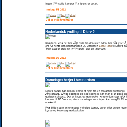
Ingen fÃ¥r spille kamper fÃ¸r lisens er betalt.
Innlagt 4/9 2012
Det er 0 kommentarer
Nederlandsk yndling til Djerv ?
Komiteen, viss det har vÃ¦rt stille fra den siste tiden, har nÃ¥ ytret Ã
om Ã¥ hente den nederlandske OL-yndlingen
Ellen Hoog
til Djervs d
"Hun passer greit inn i vÃ¥r profil" sier en talsmann.
Innlagt 1/8 2012
Det er 8 kommentarer
Damelaget herjet i Amsterdam
Djervs damer har akkurat kommet hjem fra en fantastisk turnering i
Amsterdam. BÃ¥de sportslig og ikke sportslig kan man si at dette bl
gedigen suksess. Det er knapt et menneske i Amsterdam som nÃ¥ i
kjenner til SK Djerv, og dette damelaget som ingen kan unngÃ¥ Ã¥ l
merke til.
PÃ¥ bilde seg man to meget lykkelige damer, og en eller annen mann
kysse og kose seg med pokalen.