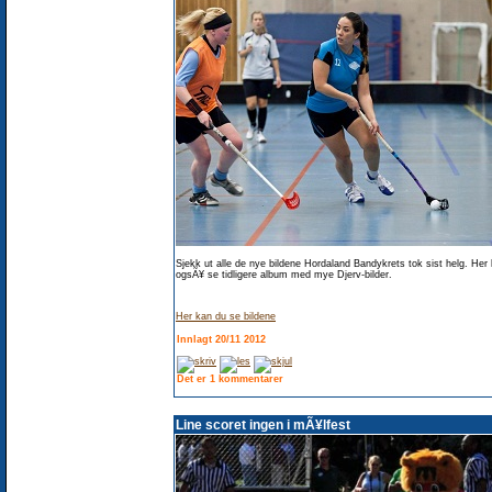
Sjekk ut alle de nye bildene Hordaland Bandykrets tok sist helg. Her
ogsÃ¥ se tidligere album med mye Djerv-bilder.
Her kan du se bildene
Innlagt 20/11 2012
Det er 1 kommentarer
Line scoret ingen i mÃ¥lfest