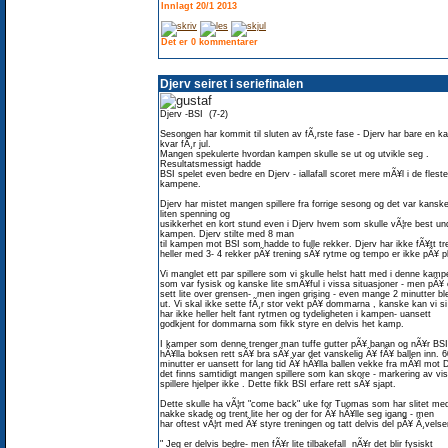
Innlagt 20/1 2013
Det er 0 kommentarer
Djerv seiret i seriefinalen
Djerv -BSI (7-2)
Sesongen har kommit til sluten av fÃ¸rste fase - Djerv har bare en 
kvar fÃ¸r jul.
Mangen spekulerte hvordan kampen skulle se ut og utvikle seg .
Resultatsmessigt hadde
BSI spelet even bedre en Djerv - iallafall scoret mere mÃ¥l i de fleste
kampene.
Djerv har mistet mangen spillere fra forrige sesong og det var kansk
liten spenning og
usikkerhet en kort stund even i Djerv hvem som skulle vÃ¦re best un
kampen. Djerv stilte med 8 man
til kampen mot BSI som hadde to fulle rekker. Djerv har ikke fÃ¥tt tr
heller med 3- 4 rekker pÃ¥ trening sÃ¥ rytme og tempo er ikke pÃ¥ p
Vi manglet ett par spillere som vi skulle helst hatt med i denne kamp
som var fysisk og kanske lite smÃ¥ful i vissa situasjoner - men pÃ¥ 
sett lite over grensen- men ingen grising - even mange 2 minutter ble
ut. Vi skal ikke sette fÃ¸r stor vekt pÃ¥ dommarna , kanske kan vi si
har ikke heller helt fant rytmen og tydeligheten i kampen- uansett
godkjent for dommarna som fikk styre en delvis het kamp.
I kamper som denne trenger man tuffe gutter pÃ¥ banan og nÃ¥r BS
hÃ¥lla boksen rett sÃ¥ bra sÃ¥ var det vanskelig Ã¥ fÃ¥ ballen inn. 6
minutter er uansett for lang tid Ã¥ hÃ¥lla ballen vekke fra mÃ¥l mot D
det finns samtidigt mangen spillere som kan skore - markering av vi
spillere hjelper ikke . Dette fikk BSI erfare rett sÃ¥ sjapt.
Dette skulle ha vÃ¦rt "come back" uke for Tuomas som har slitet me
nakke skade og trent lite her og der for Ã¥ hÃ¥lle seg igang - men
har oftest vÃ¦rt med Ã¥ styre treningen og tatt delvis del pÃ¥ Ã¸velse
" Jeg er delvis bedre- men fÃ¥r lite tilbakefall nÃ¥r det blir fysiskt