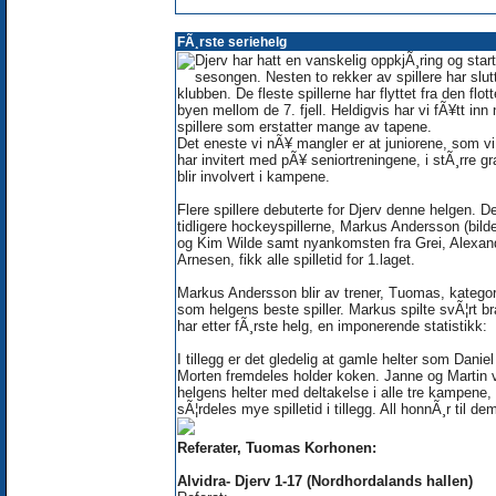
FÃ¸rste seriehelg
Djerv har hatt en vanskelig oppkjÃ¸ring og star
sesongen. Nesten to rekker av spillere har slutt
klubben. De fleste spillerne har flyttet fra den flott
byen mellom de 7. fjell. Heldigvis har vi fÃ¥tt inn
spillere som erstatter mange av tapene.
Det eneste vi nÃ¥ mangler er at juniorene, som v
har invitert med pÃ¥ seniortreningene, i stÃ¸rre gr
blir involvert i kampene.
Flere spillere debuterte for Djerv denne helgen. D
tidligere hockeyspillerne, Markus Andersson (bilde
og Kim Wilde samt nyankomsten fra Grei, Alexan
Arnesen, fikk alle spilletid for 1.laget.
Markus Andersson blir av trener, Tuomas, kategor
som helgens beste spiller. Markus spilte svÃ¦rt br
har etter fÃ¸rste helg, en imponerende statistikk:
I tillegg er det gledelig at gamle helter som Daniel
Morten fremdeles holder koken. Janne og Martin 
helgens helter med deltakelse i alle tre kampene,
sÃ¦rdeles mye spilletid i tillegg. All honnÃ¸r til dem
Referater, Tuomas Korhonen:
Alvidra- Djerv 1-17 (Nordhordalands hallen)