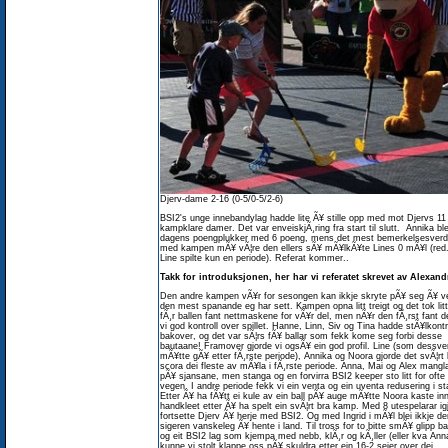
Djerv-dame 2-16 (0-5/0-5/2-6)
BSI2's unge innebandylag hadde lite Ã¥ stille opp med mot Djervs 11
kampklare damer. Det var enveiskjÃ¸ring fra start til slutt. Annika bl
dagens poengplukker med 6 poeng, mens det mest bemerkelsesverd
med kampen mÃ¥ vÃ¦re den ellers sÃ¥ mÃ¥lkÃ¥te Lines 0 mÃ¥l (red
Line spilte kun en periode). Referat kommer..
Takk for introduksjonen, her har vi referatet skrevet av Alexan
Den andre kampen vÃ¥r for sesongen kan ikkje skryte pÃ¥ seg Ã¥ v
den mest spanande eg har sett. Kampen opna litt treigt og det tok litt
fÃ¸r ballen fant nettmaskene for vÃ¥r del, men nÃ¥r den fÃ¸rst fant d
vi god kontroll over spillet. Hanne, Linn, Siv og Tina hadde stÃ¥lkontr
bakover, og det var sÃ¦rs fÃ¥ ballar som fekk kome seg forbi desse
bautaane! Framover gjorde vi ogsÃ¥ ein god profil. Line (som dessve
mÃ¥tte gÃ¥ etter fÃ¸rste periode), Annika og Noora gjorde det svÃ¦rt 
scora dei fleste av mÃ¥la i fÃ¸rste periode. Anna, Mai og Alex mangla
pÃ¥ sjansane, men stanga og en forvirra BSI2 keeper sto litt for ofte 
vegen. I andre periode fekk vi ein venta og ein uventa redusering i sta
Etter Ã¥ ha fÃ¥tt ei kule av ein ball pÃ¥ auge mÃ¥tte Noora kaste in
handkleet etter Ã¥ ha spelt ein svÃ¦rt bra kamp. Med 8 utespelarar ig
fortsette Djerv Ã¥ herje med BSI2. Og med Ingrid i mÃ¥l blei ikkje d
sigeren vanskeleg Ã¥ hente i land. Til tross for to bitte smÃ¥ glipp b
og eit BSI2 lag som kjempa med nebb, klÃ¸r og kÃ¸ller (eller kva Ann
kunne vi stolt klappe oss pÃ¥ skuldra etter ein 16-2 seier over dei