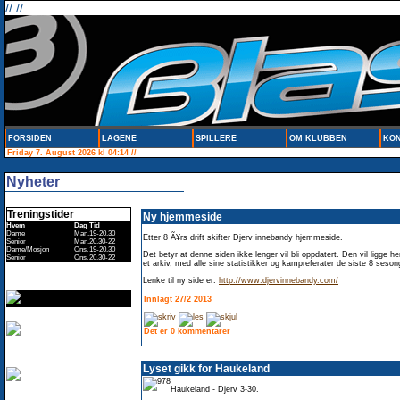
// //
FORSIDEN
LAGENE
SPILLERE
OM KLUBBEN
KON
Friday 7. August 2026 kl 04:14 //
Nyheter
Treningstider
Ny hjemmeside
Hvem
Dag
Tid
Dame
Man.
19-20.30
Etter 8 Ã¥rs drift skifter Djerv innebandy hjemmeside.
Senior
Man.
20.30-22
Dame/Mosjon
Ons.
19-20.30
Det betyr at denne siden ikke lenger vil bli oppdatert. Den vil ligge h
Senior
Ons.
20.30-22
et arkiv, med alle sine statistikker og kampreferater de siste 8 seso
Lenke til ny side er:
http://www.djervinnebandy.com/
Innlagt 27/2 2013
Det er 0 kommentarer
Lyset gikk for Haukeland
Haukeland - Djerv 3-30.