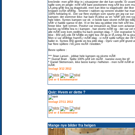
krevende- men gÃ¥r ikke in i situasjoner der det kan smelle. Er uvan
spille som en pingle- mÃ¥ nÃ¥ bare positionere meg sÃ¥ bra som mul
LÃ¸ping gÃ¥r bra og dragskudd, men kan ikke ta slagskudd- det liker
kroppen svÃ¦rt dÃ¥rlig . Smerter i nakken og venstre skulder har man
100% forklaring til.. Det var flere stykken som spurte om jeg var sur 
kampen- det stemmer ikke- har bare fÃ¸lelse av en "nÃ¥l" rett inni ry
hele tiden. Syntes kampen var ok- vi borde bare skoret mÃ¥l lite tidli
nÃ¥r vi hadde sjanse til det. Vi er lite lata og jobber inte helt sÃ¥ bra .
finner ikke helt rytmen. Positivt var innsatsen av Stian som avlastat
backer og hÃ¥lte bra ro i kampen , han skorte mÃ¥l og - det var vel 
alle mÃ¥l som kom nedifra fra back position idag..? Det overasker f
ikke - BSI prÃ¸vde Ã¥ hÃ¥lle en tight box Ã¥ da er lÃ¸sning Ã¥ ta sku
Men vi var dÃ¥rlige framfÃ¸r mÃ¥l idag - vi mÃ¥ spille tuffere der Ã¥ 
baller in. Syntes BSI gjorde en bra jobb idag - Djerv vant pÃ¥ grund av
har flere spillere i hÃ¸yere nivÃ¥ i bredden."
Beste spillere :
*** Stian Larsen , jobbat hele kampen og skorte mÃ¥l
** Gustaf Bratt , Spilte 100% pÃ¥ sitt nivÃ¥ , kanske even lite til!
* Daniel Slettemoen, ikke beste kamp i helheten - men tvÃ¥ mÃ¥l er
mÃ¥l.
Innlagt 3/12 2012
Det er 6 kommentarer
Quiz: Hvem er dette ?
Innlagt 27/11 2012
Det er 4 kommentarer
Mange nye bilder fra helgen