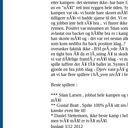
etter kampen- det stemmer ikke- har bare f
av en "nÃ¥l" rett inni ryggen hele tiden. S
kampen var ok- vi borde bare skoret mÃ¥l 
tidligere nÃ¥r vi hadde sjanse til det. Vi er l
og jobber inte helt sÃ¥ bra .. vi finner ikke
rytmen. Positivt var innsatsen av Stian som
avlastat oss backer og hÃ¥lte bra ro i kamp
han skorte mÃ¥l og - det var vel nestan al
som kom nedifra fra back position idag..?
overasker faktisk ikke - BSI prÃ¸vde Ã¥ 
en tight box Ã¥ da er lÃ¸sning Ã¥ ta sku
vi var dÃ¥rlige framfÃ¸r mÃ¥l idag - vi 
spille tuffere der Ã¥ fÃ¥ baller in. Syntes
gjorde en bra jobb idag - Djerv vant pÃ¥ 
att vi har flere spillere i hÃ¸yere nivÃ¥ i b
Beste spillere :
*** Stian Larsen , jobbat hele kampen og 
mÃ¥l
** Gustaf Bratt , Spilte 100% pÃ¥ sitt niv
kanske even lite til!
* Daniel Slettemoen, ikke beste kamp i hel
men tvÃ¥ mÃ¥l er tvÃ¥ mÃ¥l.
Innlagt 3/12 2012