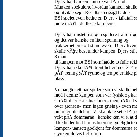
Djerv har bare en kamp kvar fÃ¸r jul.
Mangen spekulerte hvordan kampen skulle
og utvikle seg . Resultatsmessigt hadde
BSI spelet even bedre en Djerv - iallafall s
mere mÃ¥l i de fleste kampene.
Djerv har mistet mangen spillere fra forrig
og det var kanske en liten spenning og
usikkerhet en kort stund even i Djerv hve
skulle vÃ¦re best under kampen. Djerv stil
8 man
til kampen mot BSI som hadde to fulle rek
Djerv har ikke fÃ¥tt trent heller med 3- 4 
pÃ¥ trening sÃ¥ rytme og tempo er ikke 
plass.
Vi manglet ett par spillere som vi skulle hel
med i denne kampen som var fysisk og kan
smÃ¥ful i vissa situasjoner - men pÃ¥ ett se
over grensen- men ingen grising - even m
minutter ble delt ut. Vi skal ikke sette fÃ¸r 
vekt pÃ¥ dommarna , kanske kan vi si at d
ikke heller helt fant rytmen og tydeligheten
kampen- uansett godkjent for dommarna s
styre en delvis het kamp.