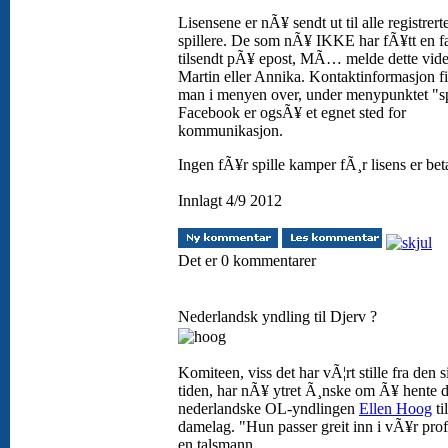
Lisensene er nÃ¥ sendt ut til alle registrert
spillere. De som nÃ¥ IKKE har fÃ¥tt en f
tilsendt pÃ¥ epost, MÃ… melde dette vider
Martin eller Annika. Kontaktinformasjon f
man i menyen over, under menypunktet "sp
Facebook er ogsÃ¥ et egnet sted for
kommunikasjon.
Ingen fÃ¥r spille kamper fÃ¸r lisens er beta
Innlagt 4/9 2012
Det er 0 kommentarer
Nederlandsk yndling til Djerv ?
Komiteen, viss det har vÃ¦rt stille fra den s
tiden, har nÃ¥ ytret Ã¸nske om Ã¥ hente 
nederlandske OL-yndlingen
Ellen Hoog
ti
damelag. "Hun passer greit inn i vÃ¥r profi
en talsmann.