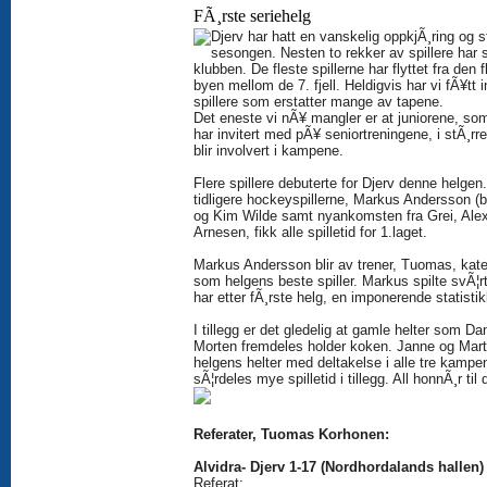
FÃ¸rste seriehelg
Djerv har hatt en vanskelig oppkjÃ¸ring og s
sesongen. Nesten to rekker av spillere har sl
klubben. De fleste spillerne har flyttet fra den f
byen mellom de 7. fjell. Heldigvis har vi fÃ¥tt 
spillere som erstatter mange av tapene.
Det eneste vi nÃ¥ mangler er at juniorene, so
har invitert med pÃ¥ seniortreningene, i stÃ¸rr
blir involvert i kampene.
Flere spillere debuterte for Djerv denne helgen
tidligere hockeyspillerne, Markus Andersson (bi
og Kim Wilde samt nyankomsten fra Grei, Ale
Arnesen, fikk alle spilletid for 1.laget.
Markus Andersson blir av trener, Tuomas, kate
som helgens beste spiller. Markus spilte svÃ¦r
har etter fÃ¸rste helg, en imponerende statistik
I tillegg er det gledelig at gamle helter som Da
Morten fremdeles holder koken. Janne og Mart
helgens helter med deltakelse i alle tre kampe
sÃ¦rdeles mye spilletid i tillegg. All honnÃ¸r til
Referater, Tuomas Korhonen:
Alvidra- Djerv 1-17 (Nordhordalands hallen)
Referat:.