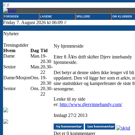
// //
FORSIDEN
LAGENE
SPILLERE
OM KLUBBEN
Friday 7. August 2026 kl 06:09 //
Nyheter
Treningstider
Ny hjemmeside
Hvem
Dag
Tid
Dame
Man.
19-
Etter 8 Ã¥rs drift skifter Djerv innebandy
20.30
hjemmeside.
Senior
Man.
20.30-
22
Det betyr at denne siden ikke lenger vil bli
Dame/Mosjon
Ons.
19-
oppdatert. Den vil ligge her som et arkiv, 
20.30
sine statistikker og kampreferater de siste 8
Senior
Ons.
20.30-
sesongene.
22
Lenke til ny side
er:
http://www.djervinnebandy.com/
Innlagt 27/2 2013
Det er 0 kommentarer