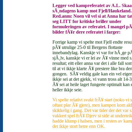
Legger ved kampreferatet av A.L. Skaa
sÃ¸ndagens kamp mot Fjell/Haukeland.
Red.anm: Noen vil vel si at Anna har ta
seg LITT for kritiske briller under
formuleringen av referatet. I mangel p
bilder fÃ¥r dere referatet i farger:
Forrige kamp vi spelte mot Fjell endte resul
pÃ¥ utrulige 25-0 til Bergens flottaste
innebandylag. Kanskje vi var for hÃ¸ge p
sjÃ¸lv, kanskje vi er lei av Ã¥ vinne med 
resultat; eitt eller anna var det i alle fall s
til at vi ikkje klarte Ã¥ prestere like bra de
gongen.
SÃ¥ veldig gale kan ein vel eigen
ikkje sei at det gjekk, vi vann tross alt 14-
Ã¥ sei at heile laget fungerte optimalt kan 
heller ikkje seie.
Vi spelte relativt svakt frÃ¥ start (noko vi
oftast plar Ã¥ gjere), men kampen kom ald
skikkelig i gang. Det var tider der det var 
vakkert spel frÃ¥ Djerv si side at undertei
hadde klump i halsen, men i resten av kam
det ikkje stort betre enn OK.