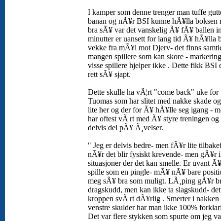
I kamper som denne trenger man tuffe gut
banan og nÃ¥r BSI kunne hÃ¥lla boksen r
bra sÃ¥ var det vanskelig Ã¥ fÃ¥ ballen i
minutter er uansett for lang tid Ã¥ hÃ¥lla 
vekke fra mÃ¥l mot Djerv- det finns samti
mangen spillere som kan skore - markerin
visse spillere hjelper ikke . Dette fikk BSI 
rett sÃ¥ sjapt.
Dette skulle ha vÃ¦rt "come back" uke for
Tuomas som har slitet med nakke skade og 
lite her og der for Ã¥ hÃ¥lle seg igang - 
har oftest vÃ¦rt med Ã¥ styre treningen og 
delvis del pÃ¥ Ã¸velser.
" Jeg er delvis bedre- men fÃ¥r lite tilbake
nÃ¥r det blir fysiskt krevende- men gÃ¥r i
situasjoner der det kan smelle. Er uvant Ã
spille som en pingle- mÃ¥ nÃ¥ bare positi
meg sÃ¥ bra som muligt. LÃ¸ping gÃ¥r b
dragskudd, men kan ikke ta slagskudd- det 
kroppen svÃ¦rt dÃ¥rlig . Smerter i nakken
venstre skulder har man ikke 100% forklarin
Det var flere stykken som spurte om jeg va