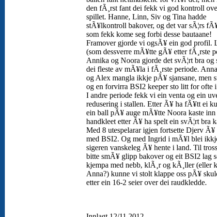
den fÃ¸rst fant dei fekk vi god kontroll ove
spillet. Hanne, Linn, Siv og Tina hadde
stÃ¥lkontroll bakover, og det var sÃ¦rs fÃ¥
som fekk kome seg forbi desse bautaane!
Framover gjorde vi ogsÃ¥ ein god profil. 
(som dessverre mÃ¥tte gÃ¥ etter fÃ¸rste p
Annika og Noora gjorde det svÃ¦rt bra og 
dei fleste av mÃ¥la i fÃ¸rste periode. Ann
og Alex mangla ikkje pÃ¥ sjansane, men s
og en forvirra BSI2 keeper sto litt for ofte 
I andre periode fekk vi ein venta og ein uv
redusering i stallen. Etter Ã¥ ha fÃ¥tt ei k
ein ball pÃ¥ auge mÃ¥tte Noora kaste inn
handkleet etter Ã¥ ha spelt ein svÃ¦rt bra 
Med 8 utespelarar igjen fortsette Djerv Ã¥ 
med BSI2. Og med Ingrid i mÃ¥l blei ikkj
sigeren vanskeleg Ã¥ hente i land. Til tross
bitte smÃ¥ glipp bakover og eit BSI2 lag 
kjempa med nebb, klÃ¸r og kÃ¸ller (eller 
Anna?) kunne vi stolt klappe oss pÃ¥ skul
etter ein 16-2 seier over dei raudkledde.
Innlagt 12/11 2012