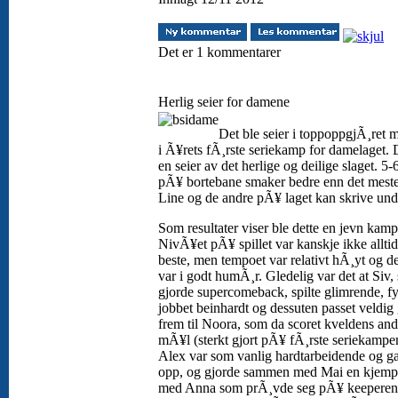
Det er 1 kommentarer
Herlig seier for damene
Det ble seier i toppoppgjÃ¸ret 
i Ã¥rets fÃ¸rste seriekamp for damelaget. 
en seier av det herlige og deilige slaget. 5-6
pÃ¥ bortebane smaker bedre enn det meste
Line og de andre pÃ¥ laget kan skrive un
Som resultater viser ble dette en jevn kamp
NivÃ¥et pÃ¥ spillet var kanskje ikke alltid
beste, men tempoet var relativt hÃ¸yt og de
var i godt humÃ¸r. Gledelig var det at Siv,
gjorde supercomeback, spilte glimrende, fy
jobbet beinhardt og dessuten passet veldig
frem til Noora, som da scoret kveldens and
mÃ¥l (sterkt gjort pÃ¥ fÃ¸rste seriekampe
Alex var som vanlig hardtarbeidende og ga
opp, og gjorde sammen med Mai en kjemp
med Anna som prÃ¸vde seg pÃ¥ keeperen 