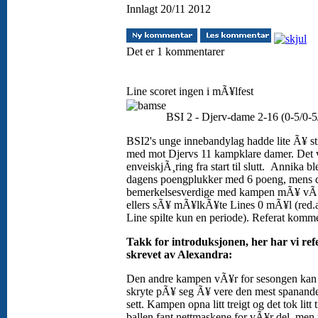
Innlagt 20/11 2012
Det er 1 kommentarer
Line scoret ingen i mÃ¥lfest
BSI 2 - Djerv-dame 2-16 (0-5/0-5
BSI2's unge innebandylag hadde lite Ã¥ st
med mot Djervs 11 kampklare damer. Det 
enveiskjÃ¸ring fra start til slutt. Annika bl
dagens poengplukker med 6 poeng, mens d
bemerkelsesverdige med kampen mÃ¥ vÃ¦
ellers sÃ¥ mÃ¥lkÃ¥te Lines 0 mÃ¥l (red.
Line spilte kun en periode). Referat komme
Takk for introduksjonen, her har vi ref
skrevet av Alexandra:
Den andre kampen vÃ¥r for sesongen kan 
skryte pÃ¥ seg Ã¥ vere den mest spanande
sett. Kampen opna litt treigt og det tok litt 
ballen fant nettmaskene for vÃ¥r del, men