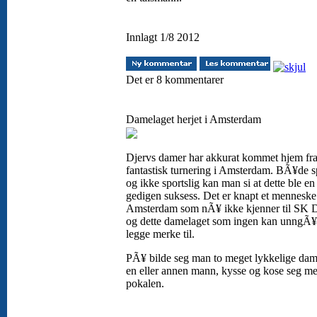
Innlagt 1/8 2012
Det er 8 kommentarer
Damelaget herjet i Amsterdam
Djervs damer har akkurat kommet hjem fra
fantastisk turnering i Amsterdam. BÃ¥de sp
og ikke sportslig kan man si at dette ble en
gedigen suksess. Det er knapt et menneske
Amsterdam som nÃ¥ ikke kjenner til SK D
og dette damelaget som ingen kan unngÃ
legge merke til.
PÃ¥ bilde seg man to meget lykkelige dam
en eller annen mann, kysse og kose seg m
pokalen.