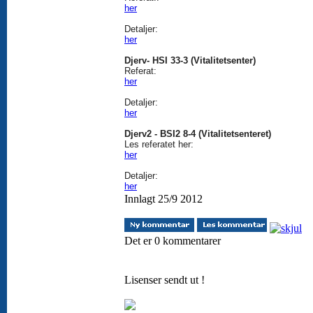
her
Detaljer:
her
Djerv- HSI 33-3 (Vitalitetsenter)
Referat:
her
Detaljer:
her
Djerv2 - BSI2 8-4 (Vitalitetsenteret)
Les referatet her:
her
Detaljer:
her
Innlagt 25/9 2012
Det er 0 kommentarer
Lisenser sendt ut !