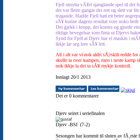
Fjell utnytta vÃ¥rt sjanglande spel til det f
det var fleire gangar dei rett og slett var litt
trugande. Hadde Fjell hatt eit betre angrep
sÃ¥ kunne dagens resultat vore noko heilt
Dei gjekk i kropp, dei kontra og gjorde ein
riktige bevegelsar som finta ut Djervs bakr
Synd for Fjell at Djerv har ei maskin i mÃ
ikkje lar seg lure sÃ¥ lett.
Alt i alt var vi nok aldri sÃ¦rskilt redde for 
skulle ta over kampen, men i neste kamp sk
nok ikkje la dei ta sÃ¥ mykje kontroll.
Innlagt 20/1 2013
Det er 0 kommentarer
Djerv seiret i seriefinalen
Djerv -BSI (7-2)
Sesongen har kommit til sluten av fÃ¸rste f