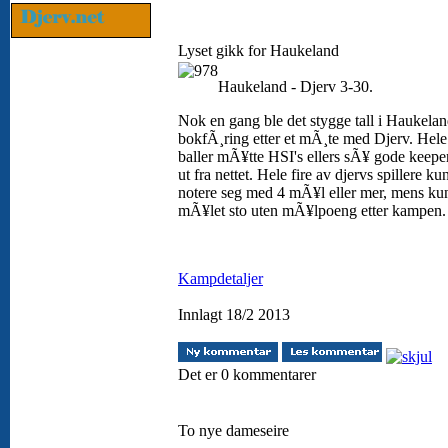
Lyset gikk for Haukeland
Haukeland - Djerv 3-30.
Nok en gang ble det stygge tall i Haukela
bokfÃ¸ring etter et mÃ¸te med Djerv. Hele
baller mÃ¥tte HSI's ellers sÃ¥ gode keepe
ut fra nettet. Hele fire av djervs spillere ku
notere seg med 4 mÃ¥l eller mer, mens ku
mÃ¥let sto uten mÃ¥lpoeng etter kampen
Kampdetaljer
Innlagt 18/2 2013
Det er 0 kommentarer
To nye dameseire