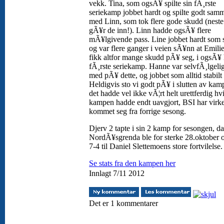
vekk. Tina, som ogsÃ¥ spilte sin fÃ¸rste
seriekamp jobbet hardt og spilte godt sam
med Linn, som tok flere gode skudd (nest
gÃ¥r de inn!). Linn hadde ogsÃ¥ flere
mÃ¥lgivende pass. Line jobbet hardt som 
og var flere ganger i veien sÃ¥nn at Emili
fikk altfor mange skudd pÃ¥ seg, i ogsÃ¥
fÃ¸rste seriekamp. Hanne var selvfÃ¸lgel
med pÃ¥ dette, og jobbet som alltid stabilt
Heldigvis sto vi godt pÃ¥ i slutten av kam
det hadde vel ikke vÃ¦rt helt urettferdig hv
kampen hadde endt uavgjort, BSI har virke
kommet seg fra forrige sesong.
Djerv 2 tapte i sin 2 kamp for sesongen, da
NordÃ¥sgrenda ble for sterke 28.oktober 
7-4 til Daniel Slettemoens store fortvilelse
Se stats fra den kampen her
Innlagt 7/11 2012
Det er 1 kommentarer