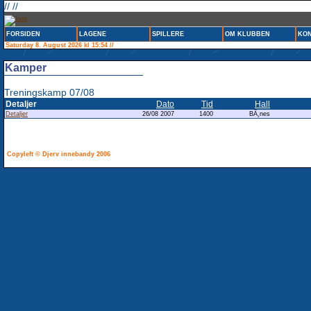
// //
FORSIDEN
LAGENE
SPILLERE
OM KLUBBEN
KON
Saturday 8. August 2026 kl 15:54 //
Kamper
Treningskamp 07/08
Detaljer
Dato
Tid
Hall
Detaljer
26/08 2007
1400
BÃ¸nes
Copyleft © Djerv innebandy 2006