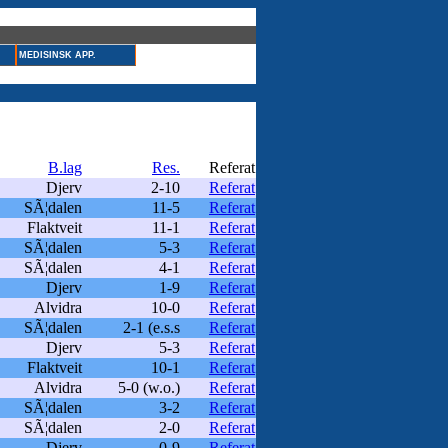
MEDISINSK APP.
B.lag
Res.
Referat
Djerv
2-10
Referat
SÃ¦dalen
11-5
Referat
Flaktveit
11-1
Referat
SÃ¦dalen
5-3
Referat
SÃ¦dalen
4-1
Referat
Djerv
1-9
Referat
Alvidra
10-0
Referat
SÃ¦dalen
2-1 (e.s.s
Referat
Djerv
5-3
Referat
Flaktveit
10-1
Referat
Alvidra
5-0 (w.o.)
Referat
SÃ¦dalen
3-2
Referat
SÃ¦dalen
2-0
Referat
Djerv
0-9
Referat