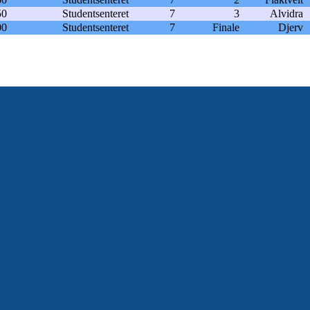
50
Studentsenteret
7
3
Alvidra
00
Studentsenteret
7
Finale
Djerv