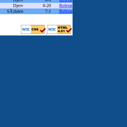
Djerv
0-20
Referat
SÃ¦dalen
7-1
Referat