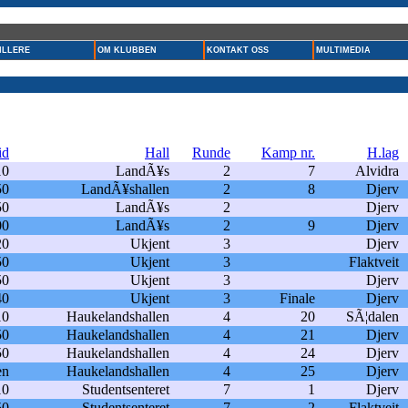
ILLERE
OM KLUBBEN
KONTAKT OSS
MULTIMEDIA
id
Hall
Runde
Kamp nr.
H.lag
10
LandÃ¥s
2
7
Alvidra
50
LandÃ¥shallen
2
8
Djerv
50
LandÃ¥s
2
Djerv
00
LandÃ¥s
2
9
Djerv
20
Ukjent
3
Djerv
50
Ukjent
3
Flaktveit
50
Ukjent
3
Djerv
40
Ukjent
3
Finale
Djerv
10
Haukelandshallen
4
20
SÃ¦dalen
50
Haukelandshallen
4
21
Djerv
50
Haukelandshallen
4
24
Djerv
en
Haukelandshallen
4
25
Djerv
10
Studentsenteret
7
1
Djerv
50
Studentsenteret
7
2
Flaktveit