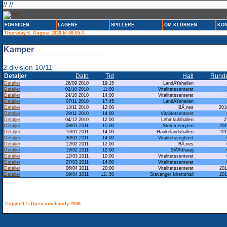
// //
FORSIDEN
LAGENE
SPILLERE
OM KLUBBEN
KON
Thursday 6. August 2026 kl 09:05 //
Kamper
2.divisjon 10/11
Detaljer
Dato
Tid
Hall
Rund
Detaljer
26/09 2010
19:15
LandÃ¥shallen
Detaljer
02/10 2010
11:00
Vitalitetssenteret
Detaljer
24/10 2010
14:00
Vitalitetssenteret
Detaljer
07/11 2010
17:45
LandÃ¥shallen
Detaljer
13/11 2010
12:00
BÃ¸nes
201
Detaljer
28/11 2010
14:00
Vitalitetsenteret
Detaljer
04/12 2010
12:00
Lehmkuhlhallen
2
Detaljer
08/01 2011
15:00
Stemmemyren
201
Detaljer
16/01 2011
14:00
Haukelandshallen
201
Detaljer
30/01 2011
14:00
Vitalitetssenteret
Detaljer
12/02 2011
12:00
BÃ¸nes
Detaljer
19/02 2011
12:00
SlÃ¥tthaug
Detaljer
12/03 2011
10:00
Vitalitetssenteret
Detaljer
27/03 2011
14:00
Vitalitetssenteret
Detaljer
06/04 2011
20:00
Vitalitetssenteret
201
Detaljer
09/04 2011
12.:30
Stavanger Idrettshall
201
Copyleft © Djerv innebandy 2006