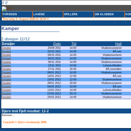
// //
FORSIDEN
LAGENE
SPILLERE
OM KLUBBEN
KON
Thursday 6. August 2026 kl 18:53 //
Kamper
2.divisjon 11/12
Detaljer
Dato
Tid
Hall
Detaljer
25/09 2011
14:00
Vitalitetssenteret
Detaljer
02/10 2011
14:00
BÃ¸nes
Detaljer
09/10 2011
14:00
Vitalitetsenteret
Detaljer
30/10 2011
14:00
Vitalitetssenteret
Detaljer
06/11 2011
14:00
Vitalitetssenteret
Detaljer
13/11 2011
14:00
Lehmkuhlhallen
Detaljer
27/11 2011
16:00
BÃ¸neshallen
Detaljer
08/01 2012
14:00
Vitalitetssenteret
Detaljer
14/01 2012
12:00
BÃ¸nes
Detaljer
15/01 2012
12:00
Studentsenteret
Detaljer
29/01 2012
18:00
Vitalitetssenteret
Detaljer
04/02 2012
10:00
BÃ¸nes
Detaljer
12/02 2012
14:00
Lehmkuhlhallen
Detaljer
07/03 2012
20:15
Vitalitetssenteret
Detaljer
25/03 2012
14:00
Vitalitetsenteret
Djerv mot Fjell resultat: 12-2
Kommer...
Copyleft © Djerv innebandy 2006