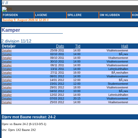
// //
FORSIDEN
LAGENE
SPILLERE
OM KLUBBEN
KON
Sunday 9. August 2026 kl 12:20 //
Kamper
2.divisjon 11/12
Detaljer
Dato
Tid
Hall
Detaljer
25/09 2011
14:00
Vitalitetssenteret
Detaljer
02/10 2011
14:00
BÃ¸nes
Detaljer
09/10 2011
14:00
Vitalitetsenteret
Detaljer
30/10 2011
14:00
Vitalitetssenteret
Detaljer
06/11 2011
14:00
Vitalitetssenteret
Detaljer
13/11 2011
14:00
Lehmkuhlhallen
Detaljer
27/11 2011
16:00
BÃ¸neshallen
Detaljer
08/01 2012
14:00
Vitalitetssenteret
Detaljer
14/01 2012
12:00
BÃ¸nes
Detaljer
15/01 2012
12:00
Studentsenteret
Detaljer
29/01 2012
18:00
Vitalitetssenteret
Detaljer
04/02 2012
10:00
BÃ¸nes
Detaljer
12/02 2012
14:00
Lehmkuhlhallen
Detaljer
07/03 2012
20:15
Vitalitetssenteret
Detaljer
25/03 2012
14:00
Vitalitetsenteret
Djerv mot Baune resultat: 24-2
Djerv vs Baune 24-2 (6-1/13-0/5-1)
Utv: Djerv 1X2 Baune 2X2