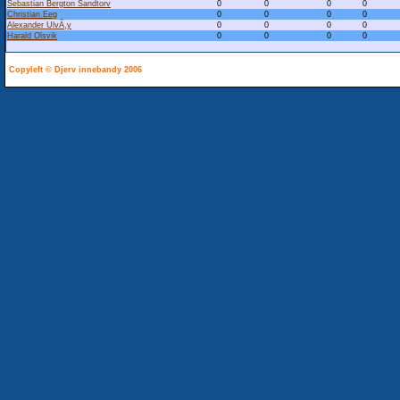
Sebastian Bergton Sandtorv
0
0
0
0
Christian Eeg
0
0
0
0
Alexander UlvÃ¸y
0
0
0
0
Harald Olsvik
0
0
0
0
Copyleft © Djerv innebandy 2006