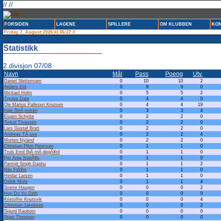
// //
FORSIDEN
LAGENE
SPILLERE
OM KLUBBEN
KON
Friday 7. August 2026 kl 06:27 //
Statistikk
2.divisjon 07/08
Navn
Mål
Pass
Poeng
Utv.
Daniel Slettemoen
0
10
10
2
Anders Eid
0
9
9
0
Mickael Holm
0
5
5
2
Trygve Dale
0
4
4
0
Ole Marius Pallesen Knutsen
0
4
4
19
Inge StrÃ¸mmen
0
3
3
4
Espen Schytte
0
2
2
0
Torkel Thowsen
0
2
2
0
Lars Gustaf Bratt
0
2
2
0
Andreas TÃ¸sse
0
2
2
4
Morten Nyland
0
2
2
0
Christian Pilon Petersen
0
1
1
0
Truls Emil BjÃ¸rnÃ¸degÃ¥rd
0
1
1
0
Per Arne NonÃ¥s
0
1
1
0
Parmjit Singh Daphu
0
1
1
2
Nils FlÃ¥m
0
1
1
0
Heidar Larsen
0
1
1
0
Didrik Mohr
0
1
1
4
Sverre Haugen
0
0
0
2
Huy Do Vu Dinh
0
0
0
0
Kristoffer Knutsvik
0
0
0
4
Christian Jakobsen
0
0
0
2
Sigurd Raubotn
0
0
0
0
Stian Thowsen
0
0
0
0