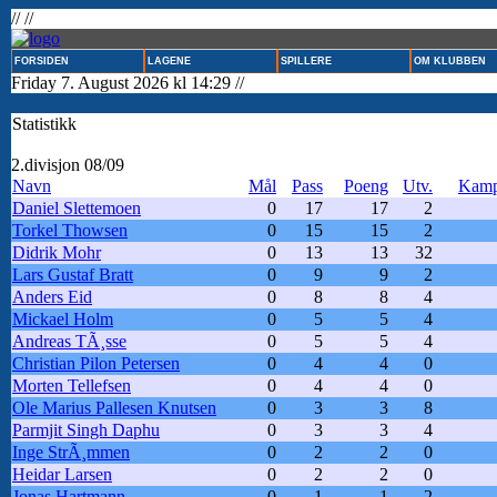
// //
FORSIDEN
LAGENE
SPILLERE
OM KLUBBEN
Friday 7. August 2026 kl 14:29 //
Statistikk
2.divisjon 08/09
Navn
Mål
Pass
Poeng
Utv.
Kamp
Daniel Slettemoen
0
17
17
2
Torkel Thowsen
0
15
15
2
Didrik Mohr
0
13
13
32
Lars Gustaf Bratt
0
9
9
2
Anders Eid
0
8
8
4
Mickael Holm
0
5
5
4
Andreas TÃ¸sse
0
5
5
4
Christian Pilon Petersen
0
4
4
0
Morten Tellefsen
0
4
4
0
Ole Marius Pallesen Knutsen
0
3
3
8
Parmjit Singh Daphu
0
3
3
4
Inge StrÃ¸mmen
0
2
2
0
Heidar Larsen
0
2
2
0
Jonas Hartmann
0
1
1
2