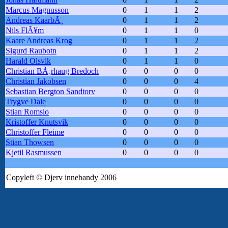
Marcus Magnusson
0
1
1
2
Andreas KaarbÃ¸
0
1
1
2
Nils FlÃ¥m
0
1
1
0
Kaare Andreas Krog
0
1
1
2
Sigurd Raubotn
0
1
1
2
Harald Olsvik
0
1
1
0
Christian BÃ¸rhaug Bredoch
0
0
0
0
Christian Jakobsen
0
0
0
4
Sebastian Bergton Sandtorv
0
0
0
0
Trygve Dale
0
0
0
0
Stian Romslo
0
0
0
0
Kristoffer Knutsvik
0
0
0
0
Christoffer Fleime
0
0
0
0
Stian Thowsen
0
0
0
0
Kjetil Rasmussen
0
0
0
0
Copyleft © Djerv innebandy 2006