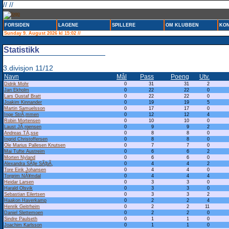
// //
FORSIDEN
LAGENE
SPILLERE
OM KLUBBEN
KON
Sunday 9. August 2026 kl 15:02 //
Statistikk
3.divisjon 11/12
Navn
Mål
Pass
Poeng
Utv.
Didrik Mohr
0
31
31
2
Jan Ekholm
0
22
22
0
Lars Gustaf Bratt
0
22
22
0
Joakim Kinnander
0
19
19
5
Martin Samuelsson
0
17
17
0
Inge StrÃ¸mmen
0
12
12
4
Robin Mortensen
0
10
10
0
Laust JÃ¸rgensen
0
9
9
2
Andreas TÃ¸sse
0
8
8
0
Ingrid Christoffersen
0
8
8
0
Ole Marius Pallesen Knutsen
0
7
7
0
Mai Tufte Austreim
0
6
6
2
Morten Nyland
0
6
6
0
Alexandra SÃ¦le SÃ¦bÃ¸
0
4
4
2
Tore Eirik Johansen
0
4
4
0
Torgrim NÃ¥mdal
0
4
4
4
Heidar Larsen
0
3
3
0
Harald Olsvik
0
3
3
0
Sebastian Eilertsen
0
3
3
2
Haakon Haverkamp
0
2
2
4
Henrik Geitrheim
0
2
2
11
Daniel Slettemoen
0
2
2
0
Sindre Paulseth
0
1
1
0
Joachim Karlsson
0
1
1
0