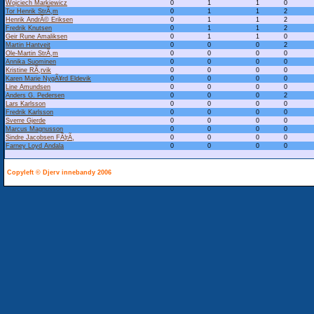
Wojciech Markiewicz
0
1
1
0
Tor Henrik StrÃ¸m
0
1
1
2
Henrik AndrÃ© Eriksen
0
1
1
2
Fredrik Knutsen
0
1
1
2
Geir Rune Amaliksen
0
1
1
0
Martin Hantveit
0
0
0
2
Ole-Martin StrÃ¸m
0
0
0
0
Annika Suominen
0
0
0
0
Kristine RÃ¸rvik
0
0
0
0
Karen Marie NygÃ¥rd Eldevik
0
0
0
0
Line Amundsen
0
0
0
0
Anders G. Pedersen
0
0
0
2
Lars Karlsson
0
0
0
0
Fredrik Karlsson
0
0
0
0
Sverre Gjerde
0
0
0
0
Marcus Magnusson
0
0
0
0
Sindre Jacobsen FÃ¦rÃ¸
0
0
0
0
Farney Loyd Andala
0
0
0
0
Copyleft © Djerv innebandy 2006