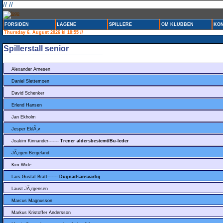
// //
FORSIDEN
LAGENE
SPILLERE
OM KLUBBEN
KON
Thursday 6. August 2026 kl 18:55 //
Spillerstall senior
Alexander Arnesen
Daniel Slettemoen
David Schenker
Erlend Hansen
Jan Ekholm
Jesper EklÃ¸v
Joakim Kinnander-------
Trener aldersbestemt/Bu-leder
JÃ¸rgen Bergeland
Kim Wide
Lars Gustaf Bratt-------
Dugnadsansvarlig
Laust JÃ¸rgensen
Marcus Magnusson
Markus Kristoffer Andersson