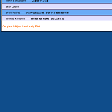
Martin Samuelsson-------
Lagleder 1.lag
Stian Larsen
Sverre Gjerde-------
Utstyrsansvarlig, trener aldersbestemt
Tuomas Korhonen-------
Trener for Herre- og Damelag
Copyleft © Djerv innebandy 2006